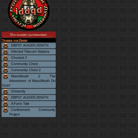
Последние скачивания
:
Уровни для Doom
:
DBP37: AUGER:ZENITH
Infected Telecom Stations
Ghosted 2
Community Chest
Community Chest 2
MassMouth 2 The
Adventures of MassMouth Do
Over!
Ghostcity
DBP37: AUGER:ZENITH
A Furry Tale
Confinement Community
Project