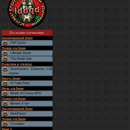
Последние скачивания
:
Портированный Doom
:
PSP Doom
Уровни для Doom
:
Ultimate Doom
The Death Star
Редакторы и утилиты
:
Doomseeker ZDaemon 1.08
плагин
Вокруг Doom
:
Id Triple Pack
Моды для Doom
:
Wrath of Cronos RPG
Уровни для Doom
:
Barons o' fun
Портированный Doom
:
MotoDoom
Уровни для Doom
:
Crusades
Doom 3
: