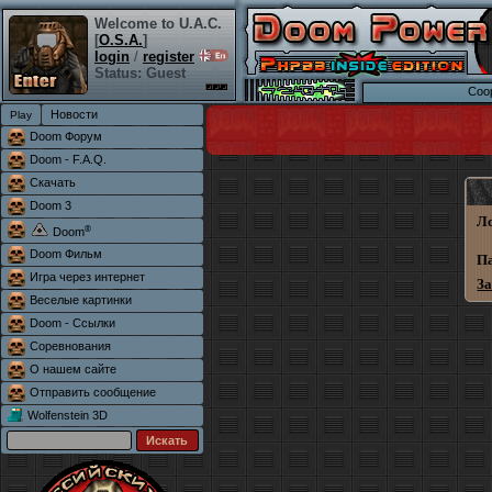
Welcome to U.A.C.
[
O.S.A.
]
login
/
register
Status: Guest
Coo
Новости
Doom Форум
Doom - F.A.Q.
Скачать
Doom 3
Л
®
Doom
Doom Фильм
П
Игра через интернет
З
Веселые картинки
Doom - Ссылки
Соревнования
О нашем сайте
Отправить сообщение
Wolfenstein 3D