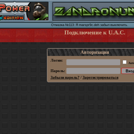
Отмазка №113: Я marspr9c.deh забыл выключить.
Подключение к U.A.C.
Авторизация
Логин:
Aut
Пароль:
Забыли пароль?
/
Зарегистрироваться