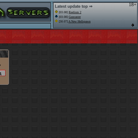
18+
Latest update top ⇒
[03.08]
Reelism 2
[03.08]
Guncaster
[30.07]
A New Hellspawn
o