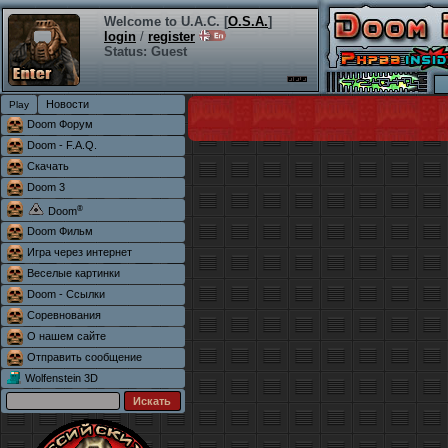
Welcome to U.A.C. [
O.S.A.
]
login
/
register
Status: Guest
Новости
Doom Форум
Doom - F.A.Q.
Скачать
Doom 3
®
Doom
Doom Фильм
Игра через интернет
Веселые картинки
Doom - Ссылки
Соревнования
О нашем сайте
Отправить сообщение
Wolfenstein 3D