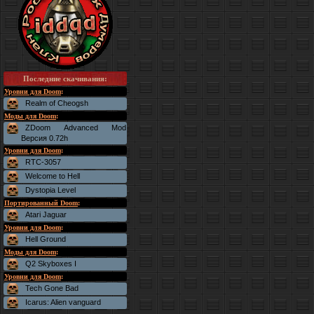
Последние скачивания
:
Уровни для Doom
:
Realm of Cheogsh
Моды для Doom
:
ZDoom Advanced Mod
Версия 0.72h
Уровни для Doom
:
RTC-3057
Welcome to Hell
Dystopia Level
Портированный Doom
:
Atari Jaguar
Уровни для Doom
:
Hell Ground
Моды для Doom
:
Q2 Skyboxes I
Уровни для Doom
:
Tech Gone Bad
Icarus: Alien vanguard