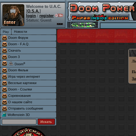
Welcome to U.A.C.
[
O.S.A.
]
login
/
register
Status: Guest
Новости
Doom Форум
Doom - F.A.Q.
Скачать
Doom 3
Л
®
Doom
Doom Фильм
П
Игра через интернет
З
Веселые картинки
Doom - Ссылки
Соревнования
О нашем сайте
Отправить сообщение
Wolfenstein 3D