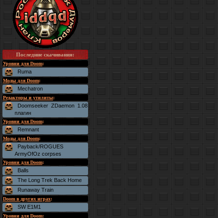
Последние скачивания
:
Уровни для Doom
:
Ruma
Моды для Doom
:
Mechatron
Редакторы и утилиты
:
Doomseeker ZDaemon 1.08
плагин
Уровни для Doom
:
Remnant
Моды для Doom
:
Payback/ROGUES
ArmyOfOz corpses
Уровни для Doom
:
Balls
The Long Trek Back Home
Runaway Train
Doom в других играх
:
SW E1M1
Уровни для Doom
: