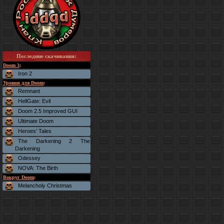
Последние скачивания
:
Doom 3
:
Iron 2
Уровни для Doom
:
Remnant
HellGate: Evil
Doom 2.5 Improved GUI
Ultimate Doom
Heroes' Tales
The Darkening 2 The
Darkening
Odessey
NOVA: The Birth
Вокруг Doom
:
Melancholy Christmas