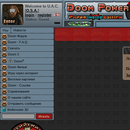
Welcome to U.A.C.
[
O.S.A.
]
login
/
register
Status: Guest
Новости
Doom Форум
Doom - F.A.Q.
Скачать
Doom 3
Л
®
Doom
Doom Фильм
П
Игра через интернет
З
Веселые картинки
Doom - Ссылки
Соревнования
О нашем сайте
Отправить сообщение
Wolfenstein 3D