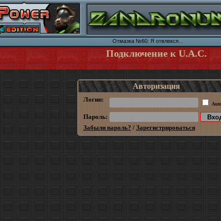
Отмазка №60: Я отвлекся...
Подключение к U.A.C.
Авторизация
Логин:
Aut
Пароль:
Забыли пароль?
/
Зарегистрироваться