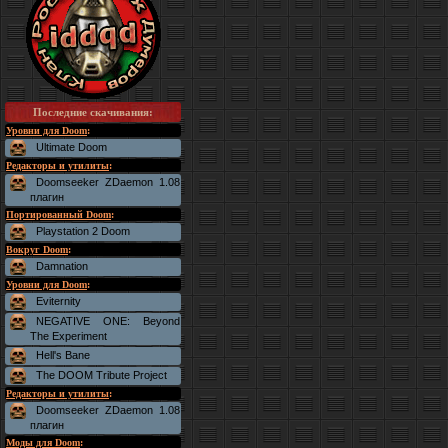
Последние скачивания
:
Уровни для Doom
:
Ultimate Doom
Редакторы и утилиты
:
Doomseeker ZDaemon 1.08
плагин
Портированный Doom
:
Playstation 2 Doom
Вокруг Doom
:
Damnation
Уровни для Doom
:
Eviternity
NEGATIVE ONE: Beyond
The Experiment
Hell's Bane
The DOOM Tribute Project
Редакторы и утилиты
:
Doomseeker ZDaemon 1.08
плагин
Моды для Doom
: