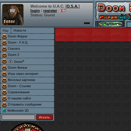
Welcome to U.A.C. [
O.S.A.
]
login
/
register
Status: Guest
Новости
Doom Форум
Doom - F.A.Q.
Скачать
Doom 3
®
Doom
Doom Фильм
Игра через интернет
Веселые картинки
Doom - Ссылки
Соревнования
О нашем сайте
Отправить сообщение
Wolfenstein 3D