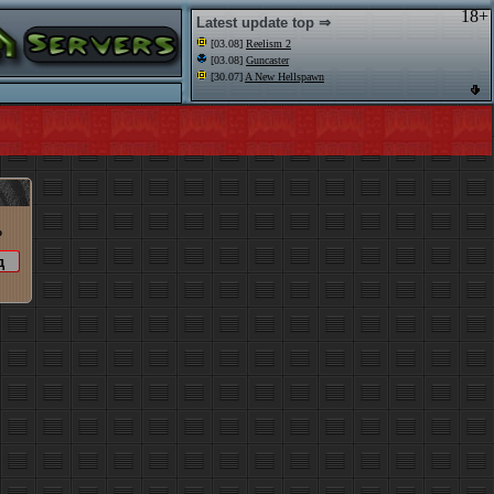
18+
Latest update top ⇒
[03.08]
Reelism 2
[03.08]
Guncaster
[30.07]
A New Hellspawn
o