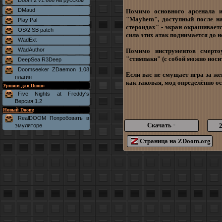
Doom 2 v1.666 на русском
DMaud
Помимо основного арсенала и
"Mayhem", доступный после на
Play Pal
стероидах" - экран окрашивает
OS/2 SB patch
сила этих атак поднимается до н
WadExt
WadAuthor
Помимо инструментов смерто
"стимпаки" (с собой можно носи
DeepSea R3Deep
Doomseeker ZDaemon 1.08
Если вас не смущает игра за ж
плагин
как таковая, мод определённо о
Уровни для Doom
:
Five Nights at Freddy's
Версия 1.2
Новый Doom
:
RealDOOM Попробовать в
Скачать
эмуляторе
*
Страница на ZDoom.org