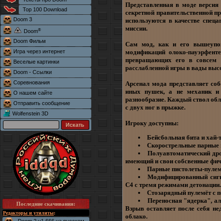
Представленная в моде версия
Top 100 Download
секретной правительственной пр
Doom 3
используются в качестве спец
миссии.
®
Doom
Doom Фильм
Сам мод, как и его вышеупом
Игра через интернет
модификаций олоко-пауэрфенте
превращающих его в совсем 
Веселые картинки
расслабленной игры в вады высо
Doom - Ссылки
Соревнования
Арсенал мода представляет соб
иных пушек, а не механик и 
О нашем сайте
разнообразие. Каждый ствол обл
Отправить сообщение
с двух ног в прыжке.
Wolfenstein 3D
Игроку доступны:
Бейсбольная бита и хай-т
Скорострельные парные 
Полуавтоматический дро
имеющий и свои собсвенные фич
Парные пистолеты-пулем
Модифицированный сигн
C4 с тремя режимами детонации.
Стозарядный пулемёт с п
Переносная "ядерка", ал
Последние скачивания
:
Взрыв оставляет после себя не
Редакторы и утилиты
:
облако.