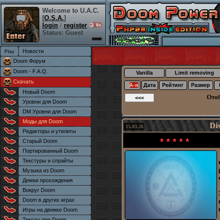
Welcome to U.A.C.
[
O.S.A.
]
login
/
register
Status: Guest
Новости
Doom Форум
Doom - F.A.Q.
Vanilla
Limit removing
Скачать
А-я
Дата
Рейтинг
Размер
Новый Doom
Ото
Уровни для Doom
DM Уровни для Doom
Моды для Doom
Dis
15.03.26
Редакторы и утилиты
Старый Doom
Портированный Doom
Текстуры и спрайты
Музыка из Doom
Демки прохождения
Вокруг Doom
Doom в других играх
Игры на движке Doom
Тексты про Doom