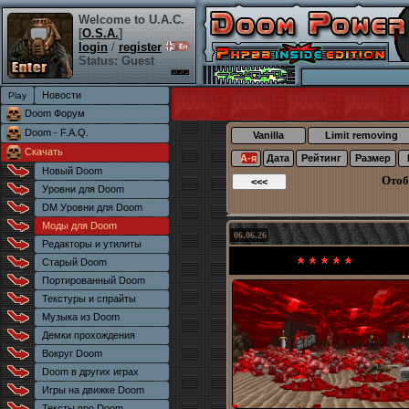
Welcome to U.A.C.
[
O.S.A.
]
login
/
register
Status: Guest
Новости
Doom Форум
Doom - F.A.Q.
Vanilla
Limit removing
Скачать
А-я
Дата
Рейтинг
Размер
Новый Doom
Отоб
Уровни для Doom
DM Уровни для Doom
Моды для Doom
06.06.26
Редакторы и утилиты
Старый Doom
Портированный Doom
Текстуры и спрайты
Музыка из Doom
Демки прохождения
Вокруг Doom
Doom в других играх
Игры на движке Doom
Тексты про Doom