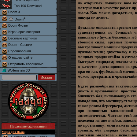
на открытых локациях вам не
Top 100 Download
материалов в качестве power-up
Doom 3
знаем. Как можно догадаться, 
никуда не делись.
®
Doom
Doom Фильм
Детально описывать арсенал мо
Игра через интернет
существующих по большей ча
ванильного (пусть бензопила и 
Веселые картинки
убойной силы, арсенал получ
Doom - Ссылки
выстреливает мощный проджекта
Соревнования
нужном темпе; двустволку и г
мощных проджектайла в случае 
О нашем сайте
быстрым снарядом; плазмаган 
Отправить сообщение
в качестве дистанционно подр
Wolfenstein 3D
врагов как футбольный мячик; 
можно превратить в чрезвычай
Будто разнообразия тактическ
(пусть и чрезвычайно простую
ближнего боя, включающую ста
попадании, что мотивирует чаще
также режим берсеркера, актив
при полностью заполненной 
автоматически. Частью этой ж
поделена на две ячейки, запол
по противнику; если нажать кн
Последние скачивания
:
граната, оба снаряда бесконе
Моды для Doom
:
коктейли молотова - использо