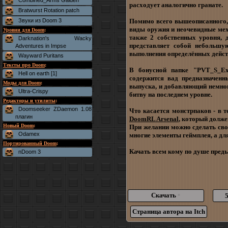
Combined_Arms Gaiden
расходует аналогично гранате.
Bratwurst Rotation patch
Звуки из Doom 3
Помимо всего вышеописанного, 
виды оружия и неочевидные мех
Уровни для Doom
:
также 2 собственных уровня, 
Darknation's Wacky
представляет собой небольшу
Adventures in Impse
выполнения определённых действ
Wayward Puritans
Тексты про Doom
:
В бонусной папке "PVT_S_Extr
Hell on earth [1]
содержится вад предназначенн
Моды для Doom
:
выпуска, и добавляющий немного
Ultra-Crispy
битву на последнем уровне.
Редакторы и утилиты
:
Doomseeker ZDaemon 1.08
Что касается монстрпаков - в т
плагин
DoomRL Arsenal
, который долж
Новый Doom
:
При желании можно сделать сво
Odamex
многие элементы геймплея, а д
Портированный Doom
:
Качать всем кому по душе преды
nDoom 3
Скачать
*
Страница автора на Itch