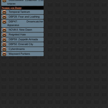
Doomseeker ZDaemon 1.08
плагин
Уровни для Doom
:
Temporal Tantrum
DBP28: Fear and Loathing
DBP47: Dreamcatcher
Apparatus
NOVA II: New Dawn
Reignited Hate
DBP59: Zeppelin Armada
DBP50: Emerald City
Cyberdreams
Wayward Puritans