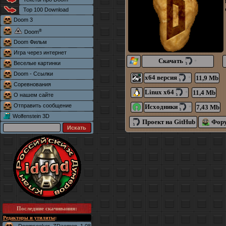
Top 100 Download
Doom 3
®
Doom
Doom Фильм
Игра через интернет
Скачать
*
Веселые картинки
Doom - Ссылки
x64 версия
11,9 Mb
*
Соревнования
Linux x64
11,4 Mb
*
О нашем сайте
Отправить сообщение
Исходники
7,43 Mb
*
Wolfenstein 3D
Проект на GitHub
Фору
Последние скачивания
:
Редакторы и утилиты
: