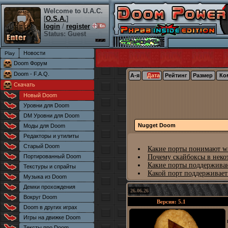
Welcome to U.A.C.
[
O.S.A.
]
login
/
register
Status: Guest
Новости
Doom Форум
Doom - F.A.Q.
А-я
Дата
Рейтинг
Размер
Ко
Скачать
Новый Doom
Уровни для Doom
DM Уровни для Doom
Nugget Doom
Моды для Doom
Редакторы и утилиты
Старый Doom
Какие порты понимают wa
Портированный Doom
Почему скайбоксы в неко
Какие порты поддерживаю
Текстуры и спрайты
Какой порт поддерживает
Музыка из Doom
Демки прохождения
26.06.26
Вокруг Doom
Версия: 5.1
Doom в других играх
Игры на движке Doom
Тексты про Doom