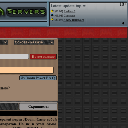
18+
Latest update top ⇒
[03.08]
Reelism 2
[03.08]
Guncaster
[30.07]
A New Hellspawn
Из Doom Power F.A.Q.
льно?
Скриншоты
версией порта JDoom. Само собой
наворотов. Но не в этом самое