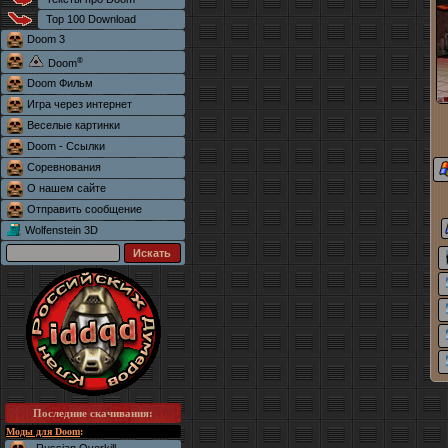
Top 100 Download
Doom 3
®
Doom
Doom Фильм
Игра через интернет
Веселые картинки
Doom - Ссылки
Соревнования
О нашем сайте
Отправить сообщение
Wolfenstein 3D
Последние скачивания
:
Моды для Doom
: