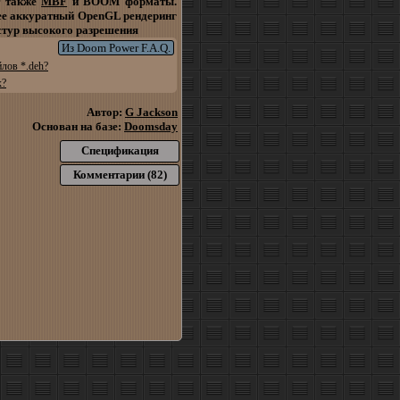
т также
MBF
и BOOM форматы.
ее аккуратный OpenGL рендеринг
стур высокого разрешения
Из Doom Power F.A.Q.
лов *.deh?
х?
Автор:
G Jackson
Основан на базе:
Doomsday
Спецификация
Комментарии (82)