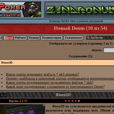
Отмазка №194: Мне угрожали расправой.
Новый Doom (10 из 54)
-я
Дата
Рейтинг
Размер
Комментарии
Скачивания
Отображать по
портов (страница 1 из 1)
1
Искать:
Содержание (1):
Risen3D
Какие порты понимают wad'ы в *.pk3 архивах?
Почему скайбоксы в некоторый портах отображаются непропорциона
Какие порты поддерживают подключение файлов *.deh?
Какой порт поддерживает сохранения от оригинального Doom?
Risen3D
.12.21
Версия: 2.2.35
Risen3D по сути является продвинутой 
разумеется есть поддержка всех JDoom 