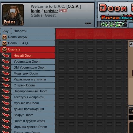
Welcome to U.A.C. [
O.S.A.
]
login
/
register
Status: Guest
Новости
Doom Форум
Doom - F.A.Q.
А
Скачать
Новый Doom
Уровни для Doom
DM Уровни для Doom
Моды для Doom
Редакторы и утилиты
Старый Doom
Портированный Doom
Текстуры и спрайты
Музыка из Doom
Демки прохождения
14
Вокруг Doom
Doom в других играх
Игры на движке Doom
Тексты про Doom