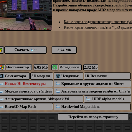
приятное. Risen3D полностью поддерживае
Разработчики обещают сверхбыстрый и бол
и прочие навороты вроде MD2 моделей и тек
Какие порты поддерживают подключение фай
Какие порты понимают wad'ы в *.pk3 архива
Скачать
5,74 Mb
*
Инсталлятор
Исходники
6,05 Mb
2,32 Mb
*
*
Сайт автора
3D модели
Ченджлог
Hi-Res патчи
Новые Hi-Res текстуры
Кровавые и другие модели от Sitters
Модели монстров от Sitters
Алтернативные модели зомби от Chiv'а
Альтерантивное оружие Abbspack V6
JDRP alpha models
Risen3D Map Pack
Hawkwind Map addons