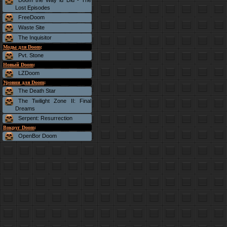
Doom the Way id Did - The
Lost Episodes
FreeDoom
Waste Site
The Inquisitor
Моды для Doom
:
Pvt. Stone
Новый Doom
:
LZDoom
Уровни для Doom
:
The Death Star
The Twilight Zone II: Final
Dreams
Serpent: Resurrection
Вокруг Doom
:
OpenBor Doom