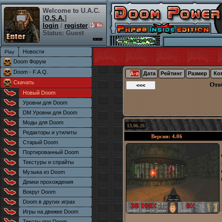
Welcome to U.A.C.
[
O.S.A.
]
login
/
register
Status: Guest
Новости
Doom Форум
Doom - F.A.Q.
А-я
Дата
Рейтинг
Размер
Ко
Скачать
Ото
Новый Doom
Уровни для Doom
DM Уровни для Doom
Моды для Doom
13.06.26
Редакторы и утилиты
Версия: 4.06
Старый Doom
Портированный Doom
Текстуры и спрайты
Музыка из Doom
Демки прохождения
Вокруг Doom
Doom в других играх
Игры на движке Doom
Тексты про Doom