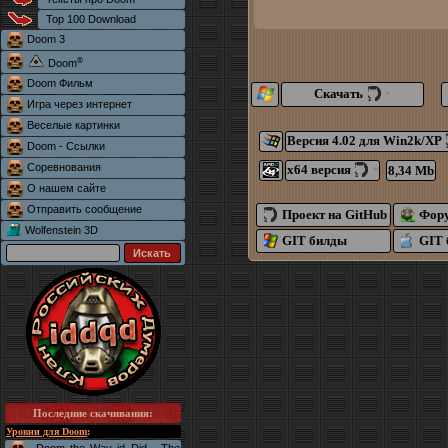
Top 100 Download
Doom 3
®
Doom
Doom Фильм
Скачать
*
Игра через интернет
Веселые картинки
Версия 4.02 для Win2k/XP
Doom - Ссылки
Соревнования
x64 версия
8,34 Mb
*
О нашем сайте
Отправить сообщение
Проект на GitHub
Фору
Wolfenstein 3D
GIT билды
GIT 
Последние скачивания
:
Уровни для Doom
: