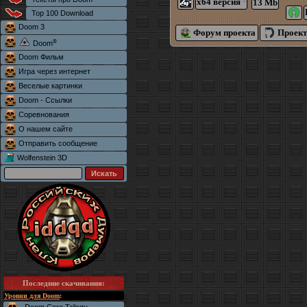
x64 версия
13 Mb
*
Top 100 Download
Doom 3
Форум проекта
Проект
®
Doom
Doom Фильм
Игра через интернет
Веселые картинки
Doom - Ссылки
Соревнования
О нашем сайте
Отправить сообщение
Wolfenstein 3D
Последние скачивания
:
Уровни для Doom
: