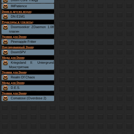
Doom Core Trilogy
IMPatience
Doom в других играх
:
DN E1M1
Редакторы и утилиты
:
Doomseeker ZDaemon 1.08
плагин
Уровни для Doom
:
Pinenapple Fritter
Портированный Doom
:
DoomSPV
Моды для Doom
:
Kriegsland II: Untergrund
Монстрятник
Уровни для Doom
:
Realm Of Chaos
Моды для Doom
:
D.E.S.
Уровни для Doom
:
Comatose (Overdose 2)