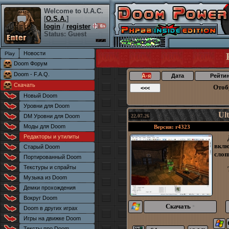
Welcome to U.A.C.
[
O.S.A.
]
login
/
register
Status: Guest
Новости
Doom Форум
Doom - F.A.Q.
А-я
Дата
Рейти
Скачать
Отоб
Новый Doom
Уровни для Doom
Ul
DM Уровни для Doom
22.07.26
Моды для Doom
Версия: r4323
Редакторы и утилиты
вклю
Старый Doom
слоп
Портированный Doom
Текстуры и спрайты
Музыка из Doom
Демки прохождения
Вокруг Doom
Скачать
*
Doom в других играх
Игры на движке Doom
Тексты про Doom