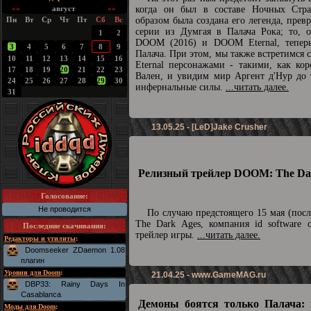
««
август
»»
когда он был в составе Ночных Стра
Пн
Вт
Ср
Чт
Пт
Сб
Вс
образом была создана его легенда, прев
серии из Думгая в Палача Рока; то, о
1
2
DOOM (2016) и DOOM Eternal, теперь
3
4
5
6
7
8
9
Палача. При этом, мы также встретимс
10
11
12
13
14
15
16
Eternal персонажами - такими, как ко
17
18
19
20
21
22
23
Вален, и увидим мир Аргент д'Нур до 
24
25
26
27
28
29
30
инфернальные силы.
...читать далее.
31
13.05.25 - [LeD]Jake Crusher
Релизный трейлер DOOM: The Dar
Голосование:
Не проводится
По случаю предстоящего 15 мая (пос
The Dark Ages, компания id software 
Последние скачивания
:
трейлер игры.
...читать далее.
Редакторы и утилиты
:
Doomseeker ZDaemon 1.08
плагин
Уровни для Doom
:
21.04.25 -
www.GameMAG.ru
DBP33: Rainy Days In
Casablanca
Демоны боятся только Палача: 
Моды для Doom
: