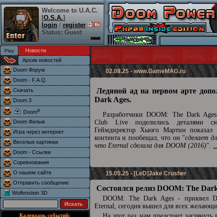
Welcome to U.A.C.
[
O.S.A.
]
login
/
register
Status: Guest
Новости
Архив новостей
Doom Форум
02.08.25 -
www.GameMAG.ru
Doom - F.A.Q.
Ледяной ад на первом арте доп
Скачать
Dark Ages.
Doom 3
®
Doom
Разработчики DOOM: The Dark Ages 
Doom Фильм
Club Live поделились деталями сю
Геймдиректор Хьюго Мартин показал 
Игра через интернет
контента и пообещал, что он "
сделает д
Веселые картинки
что Eternal сделала для DOOM (2016)
".
.
Doom - Ссылки
Соревнования
О нашем сайте
15.05.25 - [LeD]Jake Crusher
Отправить сообщение
Состоялся релиз DOOM: The Dark
Wolfenstein 3D
DOOM: The Dark Ages - приквел
Eternal, сегодня вышел для всех желающ
Календарь событий:
На этот раз нам предстоит заглянуть