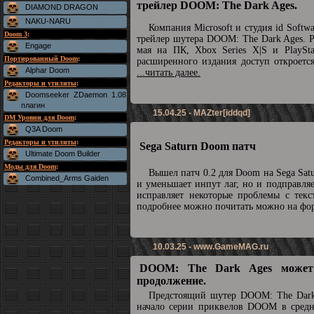
трейлер DOOM: The Dark Ages.
DIAMOND DRAGON
NAKU-NARU
Компания Microsoft и студия id Soft
Doom 3
:
трейлер шутера DOOM: The Dark Ages. Р
Engage
мая на ПК, Xbox Series X|S и PlaySta
Портированный Doom
:
расширенного издания доступ откроетс
Alphar Doom
...читать далее.
Редакторы и утилиты
:
Doomseeker ZDaemon 1.08
плагин
15.04.25 - MAZter[iddqd]
DM Уровни для Doom
:
Q3A Doom
Редакторы и утилиты
:
Sega Saturn Doom патч
Ultimate Doom Builder
Моды для Doom
:
Вышел патч 0.2 для Doom на Sega Sat
Combined_Arms Gaiden
и уменьшает инпут лаг, но и подправля
исправляет некоторые проблемы с текс
подробнее можно почитать можно на ф
10.03.25 -
www.GameMAG.ru
DOOM: The Dark Ages может
продолжение.
Предстоящий шутер DOOM: The Dark
начало серии приквелов DOOM в средн