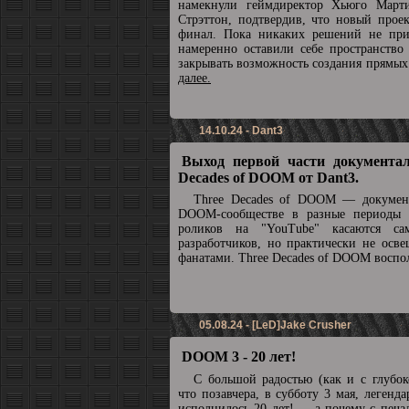
намекнули геймдиректор Хьюго Март
Стрэттон, подтвердив, что новый прое
финал. Пока никаких решений не при
намеренно оставили себе пространство
закрывать возможность создания прямы
далее.
14.10.24 - Dant3
Выход первой части документал
Decades of DOOM от Dant3.
Three Decades of DOOM — докумен
DOOM-сообществе в разные периоды 
роликов на "YouTube" касаются с
разработчиков, но практически не осв
фанатами. Three Decades of DOOM воспол
05.08.24 - [LeD]Jake Crusher
DOOM 3 - 20 лет!
С большой радостью (как и с глубок
что позавчера, в субботу 3 мая, леге
исполнилось 20 лет! ... а почему с печа