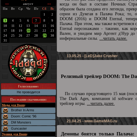
««
август
»»
когда он был в составе Ночных Стра
Пн
Вт
Ср
Чт
Пт
Сб
Вс
образом была создана его легенда, прев
серии из Думгая в Палача Рока; то, о
1
2
DOOM (2016) и DOOM Eternal, теперь
3
4
5
6
7
8
9
Палача. При этом, мы также встретимс
10
11
12
13
14
15
16
Eternal персонажами - такими, как ко
17
18
19
20
21
22
23
Вален, и увидим мир Аргент д'Нур до 
24
25
26
27
28
29
30
инфернальные силы.
...читать далее.
31
13.05.25 - [LeD]Jake Crusher
Релизный трейлер DOOM: The Dar
Голосование:
Не проводится
По случаю предстоящего 15 мая (пос
The Dark Ages, компания id software 
Последние скачивания
:
трейлер игры.
...читать далее.
Моды для Doom
:
Brother In Arms
Doom: Comic '96
21.04.25 -
www.GameMAG.ru
DM Monsters
Guncaster
Демоны боятся только Палача: 
Уровни для Doom
: