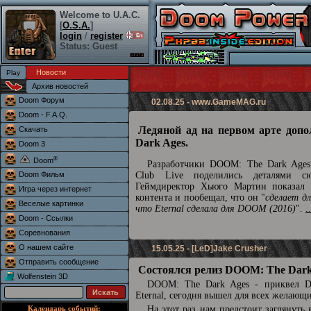
Welcome to U.A.C.
[
O.S.A.
]
login
/
register
Status: Guest
Новости
Архив новостей
Doom Форум
02.08.25 -
www.GameMAG.ru
Doom - F.A.Q.
Ледяной ад на первом арте доп
Скачать
Dark Ages.
Doom 3
®
Doom
Разработчики DOOM: The Dark Ages 
Doom Фильм
Club Live поделились деталями сю
Геймдиректор Хьюго Мартин показал 
Игра через интернет
контента и пообещал, что он "
сделает д
Веселые картинки
что Eternal сделала для DOOM (2016)
".
.
Doom - Ссылки
Соревнования
О нашем сайте
15.05.25 - [LeD]Jake Crusher
Отправить сообщение
Состоялся релиз DOOM: The Dark
Wolfenstein 3D
DOOM: The Dark Ages - приквел
Eternal, сегодня вышел для всех желающ
Календарь событий:
На этот раз нам предстоит заглянуть