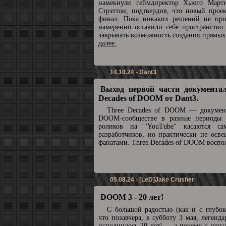
намекнули геймдиректор Хьюго Март
Стрэттон, подтвердив, что новый прое
финал. Пока никаких решений не при
намеренно оставили себе пространство
закрывать возможность создания прямы
далее.
14.10.24 - Dant3
Выход первой части документал
Decades of DOOM от Dant3.
Three Decades of DOOM — докумен
DOOM-сообществе в разные периоды 
роликов на "YouTube" касаются с
разработчиков, но практически не осв
фанатами. Three Decades of DOOM воспол
05.08.24 - [LeD]Jake Crusher
DOOM 3 - 20 лет!
С большой радостью (как и с глубок
что позавчера, в субботу 3 мая, леге
исполнилось 20 лет! ... а почему с печа