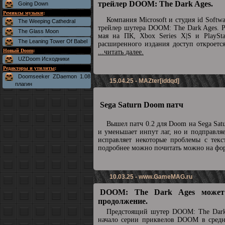
трейлер DOOM: The Dark Ages.
Going Down
Ремиксы музыки
:
Компания Microsoft и студия id Soft
The Weeping Cathedral
трейлер шутера DOOM: The Dark Ages. Р
The Glass Moon
мая на ПК, Xbox Series X|S и PlaySta
The Leaning Tower Of Babel
расширенного издания доступ откроетс
Новый Doom
:
...читать далее.
UZDoom Исходники
Редакторы и утилиты
:
Doomseeker ZDaemon 1.08
15.04.25 - MAZter[iddqd]
плагин
Sega Saturn Doom патч
Вышел патч 0.2 для Doom на Sega Sat
и уменьшает инпут лаг, но и подправля
исправляет некоторые проблемы с текс
подробнее можно почитать можно на ф
10.03.25 -
www.GameMAG.ru
DOOM: The Dark Ages может
продолжение.
Предстоящий шутер DOOM: The Dark
начало серии приквелов DOOM в средн