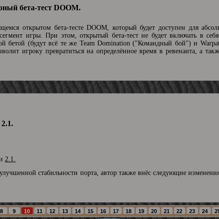
рный бета-тест DOOM.
ящемся открытом бета-тесте DOOM, который будет доступен для абсол
егмент игры. При этом, открытый бета-тест не будет включать в себя
ой бетой (будут всё те же Team Domination ("Командный бой") и Warpa
зволит игроку превратиться на определённое время в ревенанта, а так
2.1.
ии
2.1.
лучшенной стабильности порта, автор также внёс следующие изменени