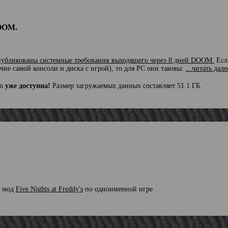
OOM.
публикованы системные требования выходящего через 8 дней DOOM.
Если
чие самой консоли и диска с игрой), то для PC они таковы:
...читать дале
am
уже доступна!
Размер загружаемых данных составляет 51.1 ГБ.
н мод
Five Nights at Freddy's
по одноименной игре