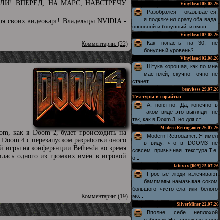
 ПОЕХАЛИ! ВПЕРЁД, НА МАРС, НАВСТРЕЧУ
Vinylhead
05.08.26
Разобрался - оказывается,
я подключил сразу оба вада:
ля своих видеокарт! Владельцы NVIDIA -
основной и бонусный, и вмес...
Vinylhead
02.08.26
Как попасть на 30, не
Комментарии: (22)
бонусный уровень?
Vinylhead
02.08.26
Штука хорошая, как по мне
мастплей, скучно точно не
станет
beavissss
29.07.26
Текстуры и спрайты
:
А, понятно. Да, конечно в
таком виде это выглядит не
так, как в Doom 3, но для ст...
Modern Retrogamer
26.07.26
om, как и Doom 2, будет происходить на
Modern Retrogamer::Я имел
 Doom 4 с перезапуском разработки оного
в виду, что в DOOM3 не
й игры на конференции Bethesda во время
совсем привычная текстура.Т.е.
шилась одного из громких имён в игровой
о...
lafoxxx [B0S]
25.07.26
Простые люди излечивают
бампмапы намазывая соком
большого чистотела или белого
Комментарии: (19)
мо...
SilverMiner
22.07.26
Вполне себе неплохой
наборчик.Не предназначено