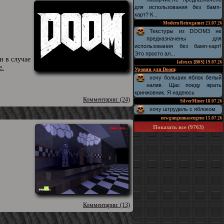
для использования без бамп-
карт? К...
Modern Retrogamer
21.07.26
Текстуры из DOOM3 не
предназначены для
использования без бамп-карт!
Это просто ал...
 в случае
lafoxxx [B0S]
19.07.26
е.
Уровни для Doom
:
хочу больших яблок белый
налив. Щас поеду жрать
кринжовник. Я надеюсь
Комментарии: (24)
SilverMiner
18.07.26
хочу штрудель с яблоком
newgungunnaseugene
15.07.26
Показать все (9763)
Комментарии: (13)