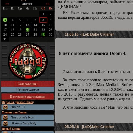
на ближайший космодром, займите ваш
««
август
»»
ДЕМОНАМ!
Пн
Вт
Ср
Чт
Пт
Сб
Вс
PS. Уважаемые морпехи, перед отпра
1
2
ваша версия драйверов 365.19, владельцы
3
4
5
6
7
8
9
10
11
12
13
14
15
16
17
18
19
20
21
22
23
11.05.16 - [LeD]Jake Crusher
24
25
26
27
28
29
30
31
8 лет с момента анонса Doom 4.
7 мая исполнилось 8 лет с момента а
За этот срок прошло достаточно мно
Голосование:
Земле, покупкой ZeniMax Media id Softw
как и смены его названия в DOOM... так
Не проводится
Е3 2015... разумеется, нельзя также н
Последние скачивания
:
индустрии. Однако мы всё равно ждали. 
Игры на движке Doom
:
Hexen 1.1
А что запомнилось вам? Или что бы х
Уровни для Doom
:
Nostromo's Run
Ultimate Simplicity
05.05.16 - [LeD]Jake Crusher
Новый Doom
: