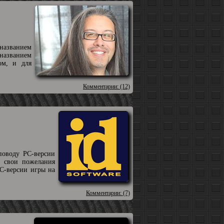
 названием
 названием
ом, и для
Комментарии: (12)
поводу PC-версии
м свои пожелания
PC-версии игры на
Комментарии: (7)