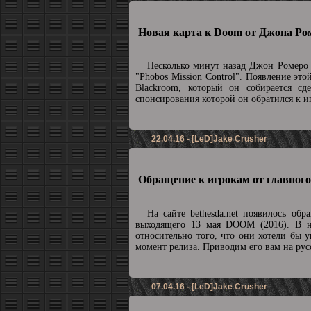
Новая карта к Doom от Джона Ро
Несколько минут назад Джон Ромеро 
"
Phobos Mission Control
". Появление это
Blackroom, который он собирается с
спонсирования которой он
обратился к иг
22.04.16 - [LeD]Jake Crusher
Обращение к игрокам от главного
На сайте bethesda.net появилось об
выходящего 13 мая DOOM (2016). В н
относительно того, что они хотели бы 
момент релиза. Приводим его вам на рус
07.04.16 - [LeD]Jake Crusher