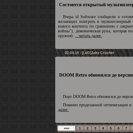
Состоится открытый мультиплее
Вчера id Software сообщили о готов
желающих поиграть в мультиплеерный с
нового контента по сравнению с закрыт
войны"), демоническая руна, которая по
оружия).
...читать далее.
02.04.16 - [LeD]Jake Crusher
DOOM Retro обновился до версии 
Порт DOOM Retro обновился до верс
Помимо проделанной оптимизации и у
далее.