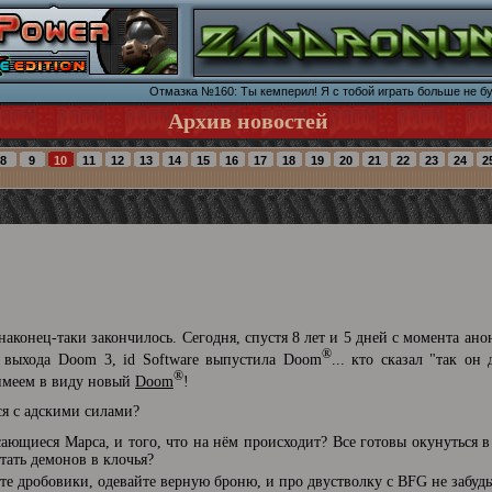
Отмазка №160: Ты кемперил! Я с тобой играть больше не бу
Архив новостей
аконец-таки закончилось. Сегодня, спустя 8 лет и 5 дней с момента ано
®
я выхода Doom 3, id Software выпустила Doom
... кто сказал "так он
®
 имеем в виду новый
Doom
!
ся с адскими силами?
сающиеся Марса, и того, что на нём происходит? Все готовы окунуться 
тать демонов в клочья?
те дробовики, одевайте верную броню, и про двустволку с BFG не забуд