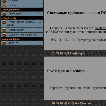
Odamex
Helion
Моды для Doom
:
Системные требования нового D
Alandoguns
Новый Doom
:
Nyan Doom macOS (12+
ARM)
Сегодня, на сайте bethesda.net,
были о
Cherry Doom
с PS4/XOne они уже и так понятны (нали
UZDoom macOS (ARM)
Моды для Doom
:
UPD1, 11.05.2016. Предзагрузка в Ste
abort_m
01.05.16 - MAZter[iddqd]
Five Nights at Freddy's
В раздел "Уровни для Doom" добавле
26.04.16 - [LeD]Jake Crusher