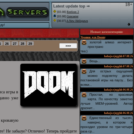
18+
Latest update top ⇒
[03.08]
Reelism 2
[03.08]
Guncaster
[30.07]
A New Hellspawn
ду!
Новые комментарии
:
Уровни для Doom
:
золотой алмаз интернет-
пространс
тва:)
hahajwrjegghh
07.08.26
Вещь...
hahajwrjegghh
07.08.26
Для острых ощущений
можно подсветку делать
постановкой игры на паузу... Без
всяки...
hahajwrjegghh
06.08.26
нса игры в
Простая, но красивая
 давно уже
карта. По качеству заметно
лучше MIEM-уровней. Автор
дразнит...
hahajwrjegghh
06.08.26
Единственный из тысяч,
в кровавую
наверно, в котором я
проходил уровни по три-четыре
ьте! Не забыли? Отлично! Теперь пройдите
раза ср...