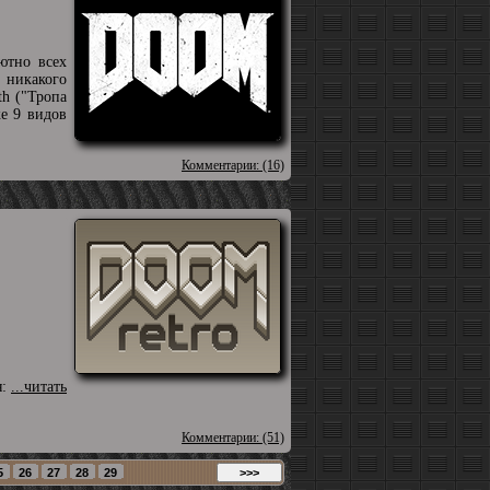
ютно всех
 никакого
th ("Тропа
же 9 видов
Комментарии: (16)
я:
...читать
Комментарии: (51)