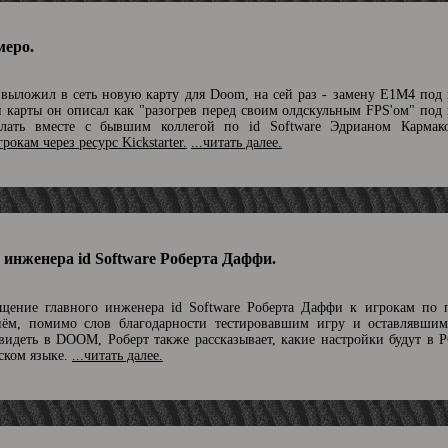
меро.
выложил в сеть новую карту для Doom, на сей раз - замену E1M4 под
й карты он описал как "разогрев перед своим олдскульным FPS'ом" под
делать вместе с бывшим коллегой по id Software Эдрианом Кармак
рокам через ресурс Kickstarter.
...читать далее.
 инженера id Software Роберта Даффи.
ращение главного инженера id Software Роберта Даффи к игрокам по 
ём, помимо слов благодарности тестировавшим игру и оставлявши
увидеть в DOOM, Роберт также рассказывает, какие настройки будут в 
ском языке.
...читать далее.