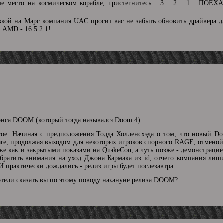
е место на космическом корабле, пристегнитесь... 3... 2... 1...
вкой на Марс компания UAC просит вас не забыть обновить драйвера д
 AMD - 16.5.2.1!
нонса DOOM (который тогда назывался Doom 4).
гое. Начиная с предположения Тодда Холленсхэда о том, что новый Do
are, продолжая выходом для некоторых игроков спорного RAGE, отменой
же как и закрытыми показами на QuakeCon, а чуть позже - демонстрацие
е обратить внимания на уход Джона Кармака из id, отчего компания ли
И практически дождались - релиз игры будет послезавтра.
отели сказать вы по этому поводу накануне релиза DOOM?