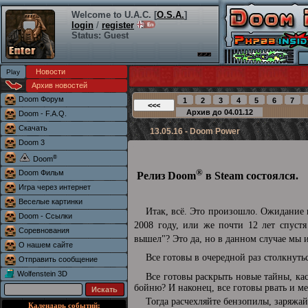
Welcome to U.A.C. [
O.S.A.
]
login
/
register
Status: Guest
Новости
Архив новостей
Doom Форум
Doom - F.A.Q.
Скачать
13.05.16 - Doom Power
Doom 3
®
Doom
®
Doom Фильм
Релиз Doom
в Steam состоялся.
Игра через интернет
Веселые картинки
Итак, всё. Это произошло. Ожидание н
Doom - Ссылки
2008 году, или же почти 12 лет спуст
Соревнования
вышел"? Это да, но в данном случае мы
О нашем сайте
Все готовы в очередной раз столкнуть
Отправить сообщение
Wolfenstein 3D
Все готовы раскрыть новые тайны, ка
бойню? И наконец, все готовы рвать и ме
Тогда расчехляйте бензопилы, заряжай
Календарь событий: