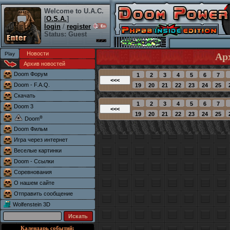
Welcome to U.A.C.
[
O.S.A.
]
login
/
register
Status: Guest
Новости
Ар
Архив новостей
Doom Форум
Doom - F.A.Q.
Скачать
Doom 3
®
Doom
Doom Фильм
Игра через интернет
Веселые картинки
Doom - Ссылки
Соревнования
О нашем сайте
Отправить сообщение
Wolfenstein 3D
Календарь событий: