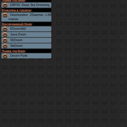
Уровни для Doom
:
DBP25: Dead, But Dreaming
Редакторы и утилиты
:
Doomseeker ZDaemon 1.08
плагин
Портированный Doom
:
EDoomS60
Java Doom
SEDoom
SieDoom
Уровни для Doom
:
Desert Punk