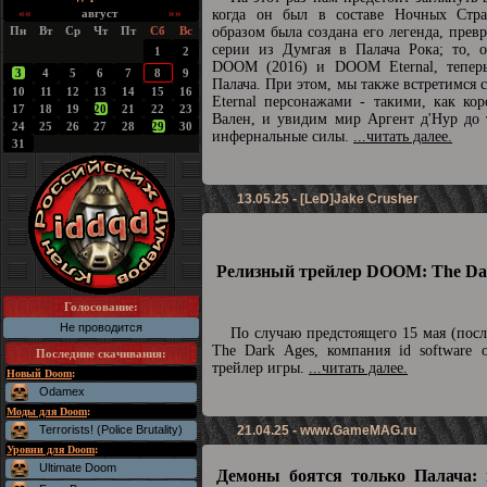
««
август
»»
когда он был в составе Ночных Стра
Пн
Вт
Ср
Чт
Пт
Сб
Вс
образом была создана его легенда, прев
серии из Думгая в Палача Рока; то, о
1
2
DOOM (2016) и DOOM Eternal, теперь
3
4
5
6
7
8
9
Палача. При этом, мы также встретимс
10
11
12
13
14
15
16
Eternal персонажами - такими, как ко
17
18
19
20
21
22
23
Вален, и увидим мир Аргент д'Нур до 
24
25
26
27
28
29
30
инфернальные силы.
...читать далее.
31
13.05.25 - [LeD]Jake Crusher
Релизный трейлер DOOM: The Dar
Голосование:
Не проводится
По случаю предстоящего 15 мая (пос
The Dark Ages, компания id software 
Последние скачивания
:
трейлер игры.
...читать далее.
Новый Doom
:
Odamex
Моды для Doom
:
Terrorists! (Police Brutality)
21.04.25 -
www.GameMAG.ru
Уровни для Doom
:
Ultimate Doom
Демоны боятся только Палача: 