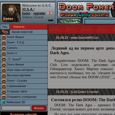
Welcome to U.A.C.
[
O.S.A.
]
login
/
register
Status: Guest
Новости
Архив новостей
Doom Форум
02.08.25 -
www.GameMAG.ru
Doom - F.A.Q.
Ледяной ад на первом арте доп
Скачать
Dark Ages.
Doom 3
®
Doom
Разработчики DOOM: The Dark Ages 
Doom Фильм
Club Live поделились деталями сю
Геймдиректор Хьюго Мартин показал 
Игра через интернет
контента и пообещал, что он "
сделает д
Веселые картинки
что Eternal сделала для DOOM (2016)
".
.
Doom - Ссылки
Соревнования
О нашем сайте
15.05.25 - [LeD]Jake Crusher
Отправить сообщение
Состоялся релиз DOOM: The Dark
Wolfenstein 3D
DOOM: The Dark Ages - приквел
Eternal, сегодня вышел для всех желающ
Календарь событий:
На этот раз нам предстоит заглянуть