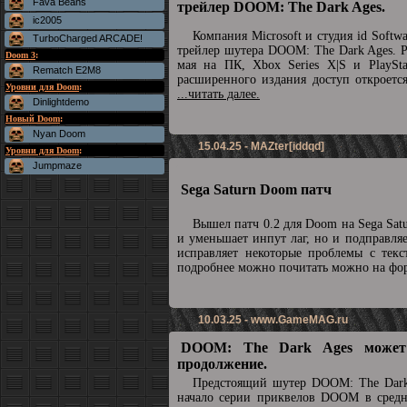
Fava Beans
трейлер DOOM: The Dark Ages.
ic2005
Компания Microsoft и студия id Soft
TurboCharged ARCADE!
трейлер шутера DOOM: The Dark Ages. Р
Doom 3
:
мая на ПК, Xbox Series X|S и PlaySta
Rematch E2M8
расширенного издания доступ откроетс
Уровни для Doom
:
...читать далее.
Dinlightdemo
Новый Doom
:
Nyan Doom
15.04.25 - MAZter[iddqd]
Уровни для Doom
:
Jumpmaze
Sega Saturn Doom патч
Вышел патч 0.2 для Doom на Sega Sat
и уменьшает инпут лаг, но и подправля
исправляет некоторые проблемы с текс
подробнее можно почитать можно на ф
10.03.25 -
www.GameMAG.ru
DOOM: The Dark Ages может
продолжение.
Предстоящий шутер DOOM: The Dark
начало серии приквелов DOOM в средн