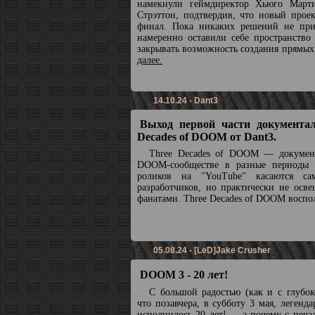
намекнули геймдиректор Хьюго Март
Стрэттон, подтвердив, что новый прое
финал. Пока никаких решений не при
намеренно оставили себе пространство
закрывать возможность создания прямы
далее.
14.10.24 - Dant3
Выход первой части документал
Decades of DOOM от Dant3.
Three Decades of DOOM — докумен
DOOM-сообществе в разные периоды 
роликов на "YouTube" касаются с
разработчиков, но практически не осв
фанатами. Three Decades of DOOM воспол
05.08.24 - [LeD]Jake Crusher
DOOM 3 - 20 лет!
С большой радостью (как и с глубок
что позавчера, в субботу 3 мая, леге
исполнилось 20 лет! ... а почему с печа