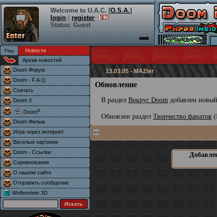
Welcome to U.A.C. [
O.S.A.
]
login
/
register
Status: Guest
Новости
Архив новостей
Doom Форум
13.03.05 - MAZter
Doom - F.A.Q.
Обновление
Скачать
В раздел
Вокруг Doom
добавлен новый
Doom 3
®
Doom
Обновлен раздел
Творчество фанатов
(
Doom Фильм
Игра через интернет
<<
Веселые картинки
Doom - Ссылки
Добавлен
Соревнования
О нашем сайте
Отправить сообщение
Wolfenstein 3D