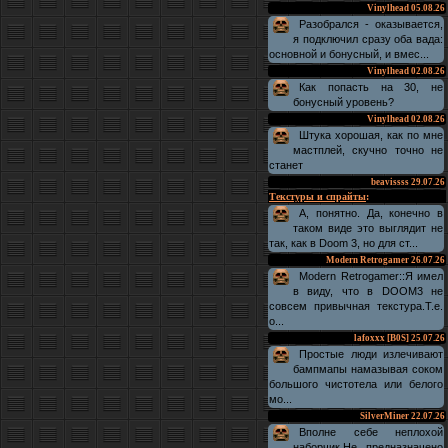
Vinylhead
05.08.26
Разобрался - оказывается,
я подключил сразу оба вада:
основной и бонусный, и вмес...
Vinylhead
02.08.26
Как попасть на 30, не
бонусный уровень?
Vinylhead
02.08.26
Штука хорошая, как по мне
мастплей, скучно точно не
станет
beavissss
29.07.26
Текстуры и спрайты
:
А, понятно. Да, конечно в
таком виде это выглядит не
так, как в Doom 3, но для ст...
Modern Retrogamer
26.07.26
Modern Retrogamer::Я имел
в виду, что в DOOM3 не
совсем привычная текстура.Т.е.
о...
lafoxxx [B0S]
25.07.26
Простые люди излечивают
бампмапы намазывая соком
большого чистотела или белого
мо...
SilverMiner
22.07.26
Вполне себе неплохой
наборчик.Не предназначено