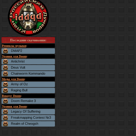
Последние скачивания
:
Ремиксы музыки
:
DMAP2
Уровни для Doom
:
Antichrist
Deus Vult
Chainworm Kommando
Моды для Doom
:
Army of Oz
Raging Bull
Вокруг Doom
:
Doom Remake 3
Уровни для Doom
:
Legacy Of Suffering
Freakmapping Contest №3
Realm of Cheogsh