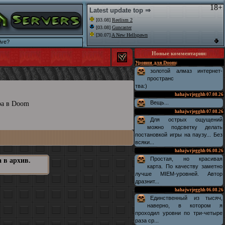
18+
Latest update top ⇒
[03.08]
Reelism 2
[03.08]
Guncaster
[30.07]
A New Hellspawn
ive?
Новые комментарии
:
Уровни для Doom
:
золотой алмаз интернет-
пространс
тва:)
hahajwrjegghh
07.08.26
Вещь...
ра в Doom
hahajwrjegghh
07.08.26
Для острых ощущений
можно подсветку делать
постановкой игры на паузу... Без
всяки...
hahajwrjegghh
06.08.26
Простая, но красивая
 в архив.
карта. По качеству заметно
лучше MIEM-уровней. Автор
дразнит...
hahajwrjegghh
06.08.26
Единственный из тысяч,
наверно, в котором я
проходил уровни по три-четыре
раза ср...