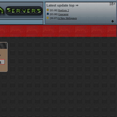
18+
Latest update top ⇒
[03.08]
Reelism 2
[03.08]
Guncaster
[30.07]
A New Hellspawn
o