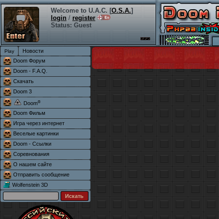
Welcome to U.A.C. [
O.S.A.
]
login
/
register
Status: Guest
Новости
Doom Форум
Doom - F.A.Q.
Скачать
Doom 3
®
Doom
Doom Фильм
Игра через интернет
Веселые картинки
Doom - Ссылки
Соревнования
О нашем сайте
Отправить сообщение
Wolfenstein 3D