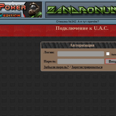
Отмазка №342: А я тут причём?
Подключение к U.A.C.
Авторизация
Логин:
Aut
Пароль:
Забыли пароль?
/
Зарегистрироваться