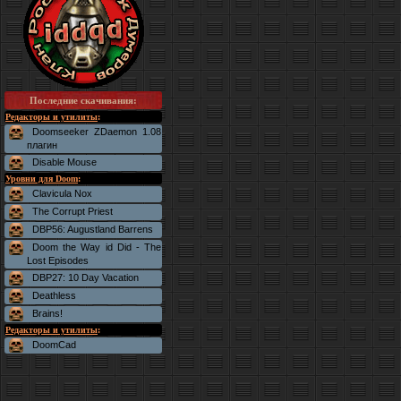
Последние скачивания
:
Редакторы и утилиты
:
Doomseeker ZDaemon 1.08
плагин
Disable Mouse
Уровни для Doom
:
Clavicula Nox
The Corrupt Priest
DBP56: Augustland Barrens
Doom the Way id Did - The
Lost Episodes
DBP27: 10 Day Vacation
Deathless
Brains!
Редакторы и утилиты
:
DoomCad