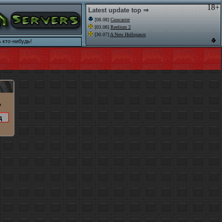
18+
Latest update top ⇒
[08.08]
Guncaster
[03.08]
Reelism 2
[30.07]
A New Hellspawn
 кто-нибудь!
o