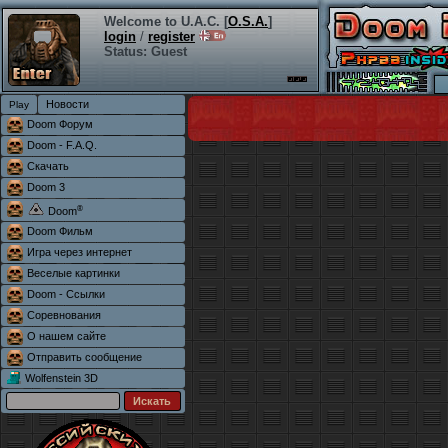
Welcome to U.A.C. [
O.S.A.
]
login
/
register
Status: Guest
Новости
Doom Форум
Doom - F.A.Q.
Скачать
Doom 3
®
Doom
Doom Фильм
Игра через интернет
Веселые картинки
Doom - Ссылки
Соревнования
О нашем сайте
Отправить сообщение
Wolfenstein 3D