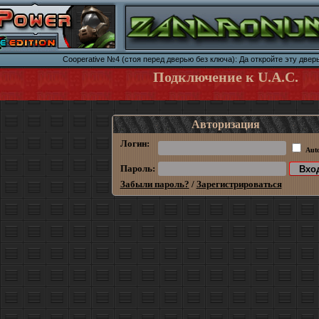
Cooperative №4 (стоя перед дверью без ключа): Да откройте эту дверь
Подключение к U.A.C.
Авторизация
Логин:
Aut
Пароль:
Забыли пароль?
/
Зарегистрироваться