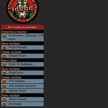
Последние скачивания
:
Редакторы и утилиты
:
Doomseeker ZDaemon 1.08
плагин
Моды для Doom
:
Project Brutality
Уровни для Doom
:
Ultimate Doom
Вокруг Doom
:
Doom 2D Multiplayer
Моды для Doom
:
Brutal Doom
Уровни для Doom
:
TNT: Evilution
2002 A Doom Odyssey
Ultimate Doom
Моды для Doom
:
JDoom Sounds
DS-Models