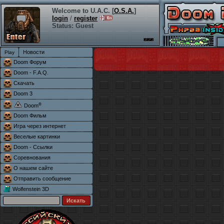
Welcome to U.A.C. [
O.S.A.
]
login
/
register
Status: Guest
Новости
Doom Форум
Doom - F.A.Q.
Скачать
Doom 3
®
Doom
Doom Фильм
Игра через интернет
Веселые картинки
Doom - Ссылки
Соревнования
О нашем сайте
Отправить сообщение
Wolfenstein 3D