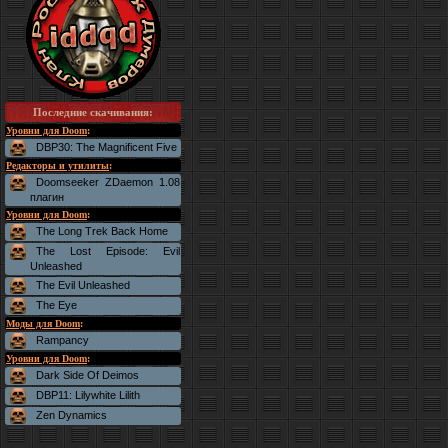
Последние скачивания
:
Уровни для Doom
:
DBP30: The Magnificent Five
Редакторы и утилиты
:
Doomseeker ZDaemon 1.08
плагин
Уровни для Doom
:
The Long Trek Back Home
The Lost Episode: Evil
Unleashed
The Evil Unleashed
The Eye
Моды для Doom
:
Rampancy
Уровни для Doom
:
Dark Side Of Deimos
DBP11: Lilywhite Lilith
Zen Dynamics