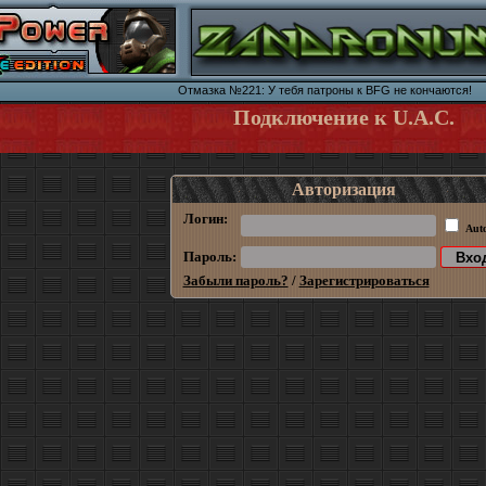
Отмазка №221: У тебя патроны к BFG не кончаются!
Подключение к U.A.C.
Авторизация
Логин:
Aut
Пароль:
Забыли пароль?
/
Зарегистрироваться