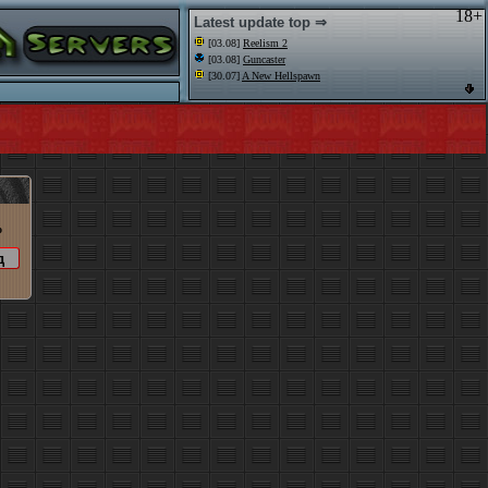
18+
Latest update top ⇒
[03.08]
Reelism 2
[03.08]
Guncaster
[30.07]
A New Hellspawn
o