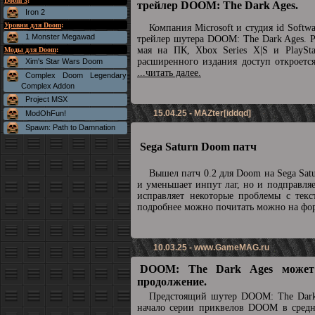
Doom 3
:
трейлер DOOM: The Dark Ages.
Iron 2
Уровни для Doom
:
Компания Microsoft и студия id Soft
1 Monster Megawad
трейлер шутера DOOM: The Dark Ages. Р
мая на ПК, Xbox Series X|S и PlaySta
Моды для Doom
:
расширенного издания доступ откроетс
Xim's Star Wars Doom
...читать далее.
Complex Doom Legendary
Complex Addon
Project MSX
15.04.25 - MAZter[iddqd]
ModOhFun!
Spawn: Path to Damnation
Sega Saturn Doom патч
Вышел патч 0.2 для Doom на Sega Sat
и уменьшает инпут лаг, но и подправля
исправляет некоторые проблемы с текс
подробнее можно почитать можно на ф
10.03.25 -
www.GameMAG.ru
DOOM: The Dark Ages может
продолжение.
Предстоящий шутер DOOM: The Dark
начало серии приквелов DOOM в средн