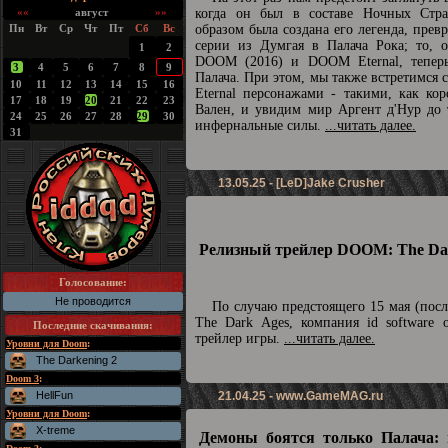
««
август
»»
когда он был в составе Ночных Стра
Пн
Вт
Ср
Чт
Пт
Сб
Вс
образом была создана его легенда, прев
серии из Думгая в Палача Рока; то, о
1
2
DOOM (2016) и DOOM Eternal, теперь
3
4
5
6
7
8
9
Палача. При этом, мы также встретимс
10
11
12
13
14
15
16
Eternal персонажами - такими, как ко
17
18
19
20
21
22
23
Вален, и увидим мир Аргент д'Нур до 
24
25
26
27
28
29
30
инфернальные силы.
...читать далее.
31
13.05.25 - [LeD]Jake Crusher
Релизный трейлер DOOM: The Dar
Голосование:
Не проводится
По случаю предстоящего 15 мая (пос
The Dark Ages, компания id software 
Последние скачивания
:
трейлер игры.
...читать далее.
Уровни для Doom
:
The Darkening 2
Doom 3
:
HellFun
21.04.25 -
www.GameMAG.ru
Уровни для Doom
:
X-treme
Демоны боятся только Палача: 