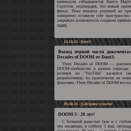
намекнули геймдиректор Хьюго Март
Стрэттон, подтвердив, что новый прое
финал. Пока никаких решений не при
намеренно оставили себе пространство
закрывать возможность создания прямы
далее.
14.10.24 - Dant3
Выход первой части документал
Decades of DOOM от Dant3.
Three Decades of DOOM — докумен
DOOM-сообществе в разные периоды 
роликов на "YouTube" касаются с
разработчиков, но практически не осв
фанатами. Three Decades of DOOM воспол
05.08.24 - [LeD]Jake Crusher
DOOM 3 - 20 лет!
С большой радостью (как и с глубок
что позавчера, в субботу 3 мая, леге
исполнилось 20 лет! ... а почему с печа