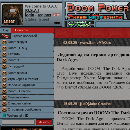
Welcome to U.A.C.
[
O.S.A.
]
login
/
register
Status: Guest
Новости
Архив новостей
Doom Форум
02.08.25 -
www.GameMAG.ru
Doom - F.A.Q.
Ледяной ад на первом арте доп
Скачать
Dark Ages.
Doom 3
®
Doom
Разработчики DOOM: The Dark Ages 
Doom Фильм
Club Live поделились деталями сю
Геймдиректор Хьюго Мартин показал 
Игра через интернет
контента и пообещал, что он "
сделает д
Веселые картинки
что Eternal сделала для DOOM (2016)
".
.
Doom - Ссылки
Соревнования
О нашем сайте
15.05.25 - [LeD]Jake Crusher
Отправить сообщение
Состоялся релиз DOOM: The Dark
Wolfenstein 3D
DOOM: The Dark Ages - приквел
Eternal, сегодня вышел для всех желающ
Календарь событий:
На этот раз нам предстоит заглянуть