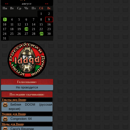
««
август
»»
Пн
Вт
Ср
Чт
Пт
Сб
Вс
1
2
3
4
5
6
7
8
9
10
11
12
13
14
15
16
17
18
19
20
21
22
23
24
25
26
27
28
29
30
31
Голосование:
Не проводится
Последние скачивания
:
Тексты про Doom
:
Библия DOOM (русская
версия)
Уровни для Doom
:
Congestion: 64
Моды для Doom
:
Caco's Revenge