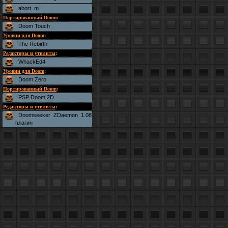
abort_m
Портированный Doom
:
Doom Touch
Уровни для Doom
:
The Rebirth
Редакторы и утилиты
:
WhackEd4
Уровни для Doom
:
Doom Zero
Портированный Doom
:
PSP Doom 2D
Редакторы и утилиты
:
Doomseeker ZDaemon 1.08
плагин