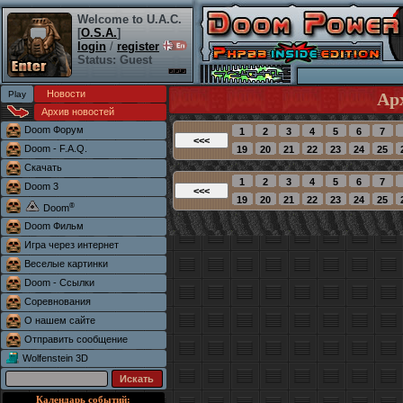
Welcome to U.A.C.
[
O.S.A.
]
login
/
register
Status: Guest
Новости
Ар
Архив новостей
Doom Форум
Doom - F.A.Q.
Скачать
Doom 3
®
Doom
Doom Фильм
Игра через интернет
Веселые картинки
Doom - Ссылки
Соревнования
О нашем сайте
Отправить сообщение
Wolfenstein 3D
Календарь событий: