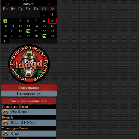
««
август
»»
Пн
Вт
Ср
Чт
Пт
Сб
Вс
1
2
3
4
5
6
7
8
9
10
11
12
13
14
15
16
17
18
19
20
21
22
23
24
25
26
27
28
29
30
31
Голосование:
Не проводится
Последние скачивания
:
Уровни для Doom
:
Oscillation
Doom 3
:
Doom 3 HD Mod
Уровни для Doom
:
Crapi