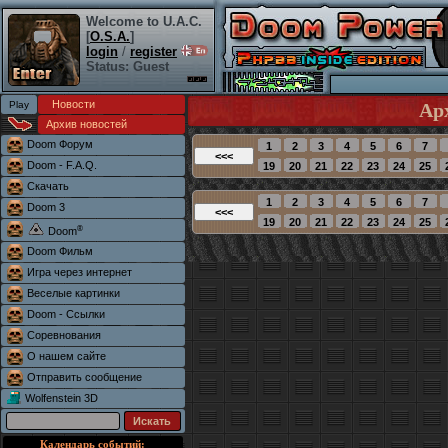
Welcome to U.A.C.
[
O.S.A.
]
login
/
register
Status: Guest
Новости
Ар
Архив новостей
Doom Форум
Doom - F.A.Q.
Скачать
Doom 3
®
Doom
Doom Фильм
Игра через интернет
Веселые картинки
Doom - Ссылки
Соревнования
О нашем сайте
Отправить сообщение
Wolfenstein 3D
Календарь событий: