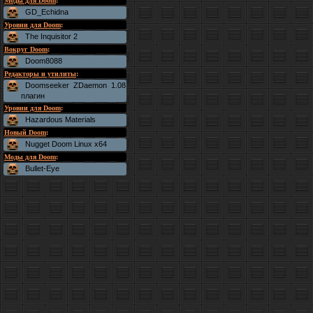
Моды для Doom
:
GD_Echidna
Уровни для Doom
:
The Inquisitor 2
Вокруг Doom
:
Doom8088
Редакторы и утилиты
:
Doomseeker ZDaemon 1.08
плагин
Уровни для Doom
:
Hazardous Materials
Новый Doom
:
Nugget Doom Linux x64
Моды для Doom
:
Bullet-Eye