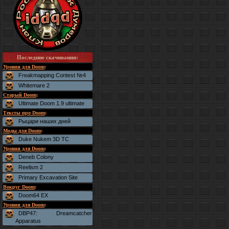
Последние скачивания
:
Уровни для Doom
:
Freakmapping Contest №4
Whitemare 2
Старый Doom
:
Ultimate Doom 1.9 ultimate
Тексты про Doom
:
Рыцари наших дней
Моды для Doom
:
Duke Nukem 3D TC
Уровни для Doom
:
Deneb Colony
Reelism 2
Primary Excavation Site
Вокруг Doom
:
Doom64 EX
Уровни для Doom
:
DBP47: Dreamcatcher
Apparatus