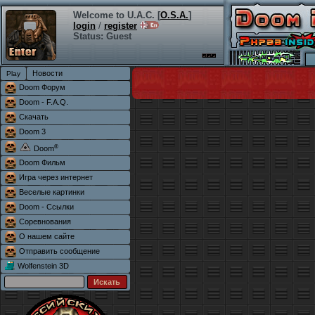
Welcome to U.A.C. [
O.S.A.
]
login
/
register
Status: Guest
Новости
Doom Форум
Doom - F.A.Q.
Скачать
Doom 3
®
Doom
Doom Фильм
Игра через интернет
Веселые картинки
Doom - Ссылки
Соревнования
О нашем сайте
Отправить сообщение
Wolfenstein 3D