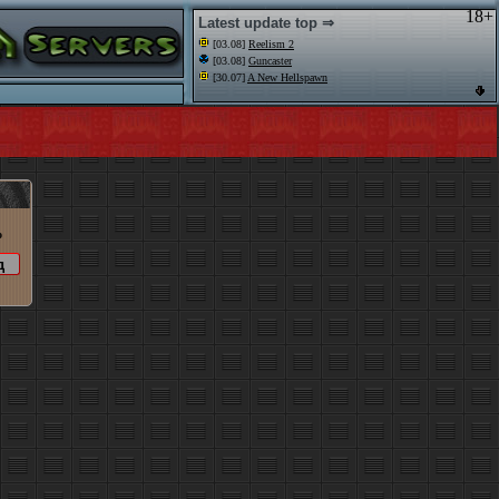
18+
Latest update top ⇒
[03.08]
Reelism 2
[03.08]
Guncaster
[30.07]
A New Hellspawn
o