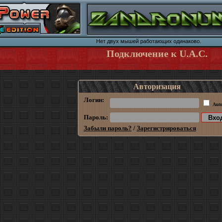
Hет двух мышей pаботающих одинаково.
Подключение к U.A.C.
Авторизация
Логин:
Aut
Пароль:
Забыли пароль?
/
Зарегистрироваться