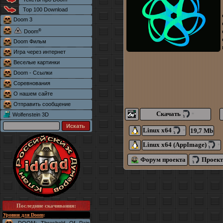
Top 100 Download
Doom 3
®
Doom
Doom Фильм
Игра через интернет
Веселые картинки
Doom - Ссылки
Соревнования
О нашем сайте
Отправить сообщение
Скачать
Wolfenstein 3D
*
Linux x64
19,7 Mb
*
Linux x64 (AppImage)
*
Форум проекта
Проект
Последние скачивания
:
Уровни для Doom
: