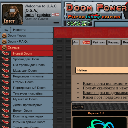
Welcome to U.A.C.
[
O.S.A.
]
login
/
register
Status: Guest
Новости
Doom Форум
Doom - F.A.Q.
А-я
Дата
Рейтинг
Размер
Ко
Скачать
Новый Doom
Уровни для Doom
DM Уровни для Doom
Helion
Моды для Doom
Редакторы и утилиты
Старый Doom
Какие порты понимают wa
Портированный Doom
Почему скайбоксы в неко
Какие порты поддерживаю
Текстуры и спрайты
Какой порт поддерживает
Музыка из Doom
Демки прохождения
25.07.26
Вокруг Doom
Версия: 1.0
Doom в других играх
Игры на движке Doom
Тексты про Doom