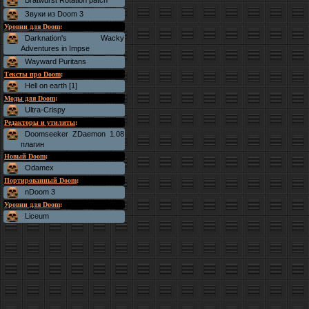
Bratwurst Rotation patch
Звуки из Doom 3
Уровни для Doom
:
Darknation's Wacky
Adventures in Impse
Wayward Puritans
Тексты про Doom
:
Hell on earth [1]
Моды для Doom
:
Ultra-Crispy
Редакторы и утилиты
:
Doomseeker ZDaemon 1.08
плагин
Новый Doom
:
Odamex
Портированный Doom
:
nDoom 3
Уровни для Doom
:
Liceum