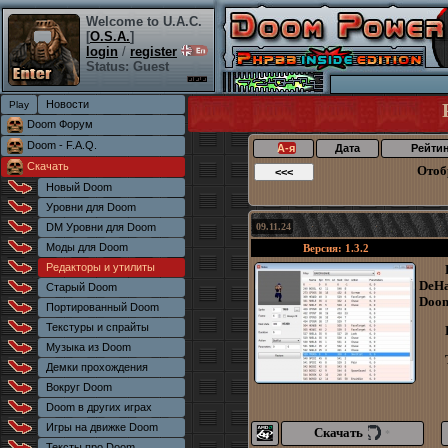
Welcome to U.A.C.
[
O.S.A.
]
login
/
register
Status: Guest
Новости
Doom Форум
Doom - F.A.Q.
А-я
Дата
Рейти
Скачать
Отоб
Новый Doom
Уровни для Doom
DM Уровни для Doom
09.11.24
Моды для Doom
Версия: 1.3.2
Редакторы и утилиты
DeHa
Старый Doom
Doom
Портированный Doom
Текстуры и спрайты
Музыка из Doom
Демки прохождения
Вокруг Doom
Doom в других играх
Игры на движке Doom
Скачать
*
Тексты про Doom