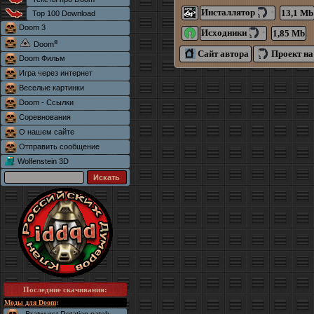
Инсталлятор
13,1 Mb
Top 100 Download
*
Doom 3
Исходники
1,85 Mb
*
®
Doom
Сайт автора
Проект на
Doom Фильм
Игра через интернет
Веселые картинки
Doom - Ссылки
Соревнования
О нашем сайте
Отправить сообщение
Wolfenstein 3D
Последние скачивания
:
Моды для Doom
: