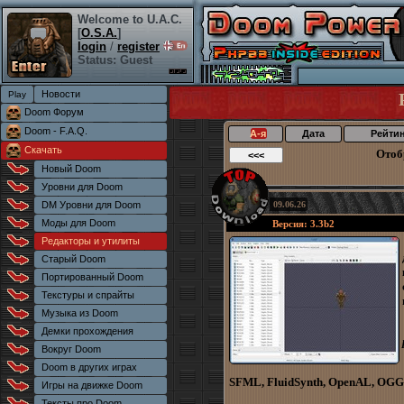
Welcome to U.A.C.
[
O.S.A.
]
login
/
register
Status: Guest
Новости
Doom Форум
Doom - F.A.Q.
А-я
Дата
Рейти
Скачать
Отоб
Новый Doom
Уровни для Doom
DM Уровни для Doom
09.06.26
Моды для Doom
Версия: 3.3b2
Редакторы и утилиты
Старый Doom
Портированный Doom
Текстуры и спрайты
Музыка из Doom
Демки прохождения
Вокруг Doom
Doom в других играх
SFML, FluidSynth, OpenAL, OGG
Игры на движке Doom
Тексты про Doom