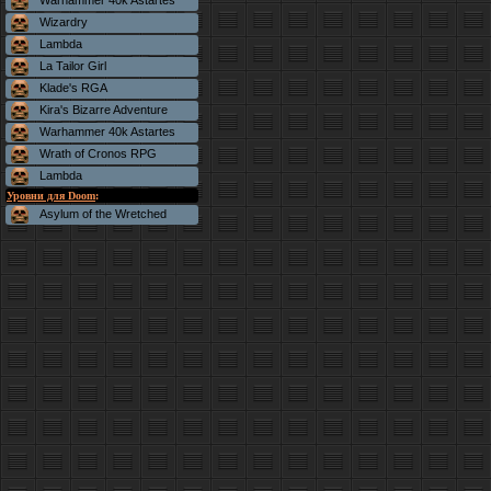
Warhammer 40k Astartes
Wizardry
Lambda
La Tailor Girl
Klade's RGA
Kira's Bizarre Adventure
Warhammer 40k Astartes
Wrath of Cronos RPG
Lambda
Уровни для Doom
:
Asylum of the Wretched