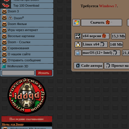
Top 100 Download
Требуется
Windows 7
.
Doom 3
®
Doom
Скачать
*
Doom Фильм
Игра через интернет
x64 версия
15,3 Mb
Веселые картинки
*
Doom - Ссылки
Linux x64
148 Mb
*
Соревнования
macOS (12+ Intel)
21,
*
О нашем сайте
Отправить сообщение
Сайт автора
Проект на
Wolfenstein 3D
Последние скачивания
:
Моды для Doom
: