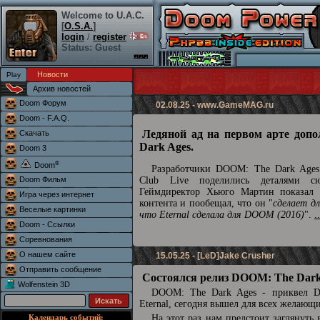
Welcome to U.A.C.
[
O.S.A.
]
login
/
register
Status: Guest
Новости
Архив новостей
Doom Форум
02.08.25 -
www.GameMAG.ru
Doom - F.A.Q.
Ледяной ад на первом арте доп
Скачать
Dark Ages.
Doom 3
®
Doom
Разработчики DOOM: The Dark Ages 
Doom Фильм
Club Live поделились деталями сю
Геймдиректор Хьюго Мартин показал 
Игра через интернет
контента и пообещал, что он "
сделает д
Веселые картинки
что Eternal сделала для DOOM (2016)
".
.
Doom - Ссылки
Соревнования
О нашем сайте
15.05.25 - [LeD]Jake Crusher
Отправить сообщение
Состоялся релиз DOOM: The Dark
Wolfenstein 3D
DOOM: The Dark Ages - приквел
Eternal, сегодня вышел для всех желающ
Календарь событий:
На этот раз нам предстоит заглянуть