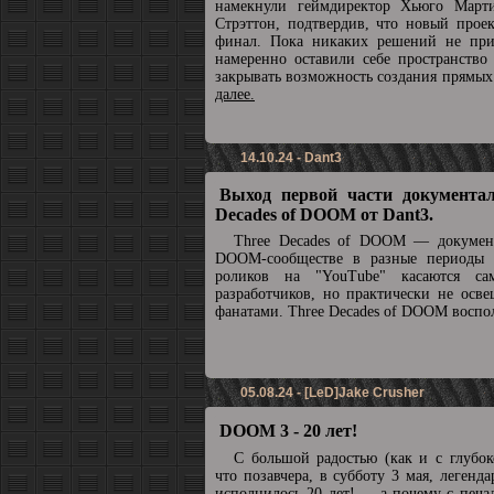
намекнули геймдиректор Хьюго Март
Стрэттон, подтвердив, что новый прое
финал. Пока никаких решений не при
намеренно оставили себе пространство
закрывать возможность создания прямы
далее.
14.10.24 - Dant3
Выход первой части документал
Decades of DOOM от Dant3.
Three Decades of DOOM — докумен
DOOM-сообществе в разные периоды 
роликов на "YouTube" касаются с
разработчиков, но практически не осв
фанатами. Three Decades of DOOM воспол
05.08.24 - [LeD]Jake Crusher
DOOM 3 - 20 лет!
С большой радостью (как и с глубок
что позавчера, в субботу 3 мая, леге
исполнилось 20 лет! ... а почему с печа