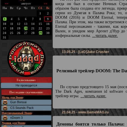
««
август
»»
когда он был в составе Ночных Стра
Пн
Вт
Ср
Чт
Пт
Сб
Вс
образом была создана его легенда, прев
серии из Думгая в Палача Рока; то, о
1
2
DOOM (2016) и DOOM Eternal, теперь
3
4
5
6
7
8
9
Палача. При этом, мы также встретимс
10
11
12
13
14
15
16
Eternal персонажами - такими, как ко
17
18
19
20
21
22
23
Вален, и увидим мир Аргент д'Нур до 
24
25
26
27
28
29
30
инфернальные силы.
...читать далее.
31
13.05.25 - [LeD]Jake Crusher
Релизный трейлер DOOM: The Dar
Голосование:
Не проводится
По случаю предстоящего 15 мая (пос
The Dark Ages, компания id software 
Последние скачивания
:
трейлер игры.
...читать далее.
Моды для Doom
:
Gun Bonsai
CS Sounds Pack
21.04.25 -
www.GameMAG.ru
Портированный Doom
:
nDoom 3
Уровни для Doom
:
Демоны боятся только Палача: 