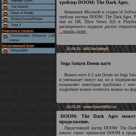
Ultimate Doom
трейлер DOOM: The Dark Ages.
The Rebirth
Компания Microsoft и студия id Soft
Dawn of Reality
трейлер шутера DOOM: The Dark Ages. Р
PhoboChromaPhobia
мая на ПК, Xbox Series X|S и PlaySta
Titan 2
расширенного издания доступ откроетс
Редакторы и утилиты
:
...читать далее.
Doomseeker ZDaemon 1.08
плагин
Портированный Doom
:
15.04.25 - MAZter[iddqd]
EDoomS60
Sega Saturn Doom патч
Вышел патч 0.2 для Doom на Sega Sat
и уменьшает инпут лаг, но и подправля
исправляет некоторые проблемы с текс
подробнее можно почитать можно на ф
10.03.25 -
www.GameMAG.ru
DOOM: The Dark Ages может
продолжение.
Предстоящий шутер DOOM: The Dark
начало серии приквелов DOOM в средн