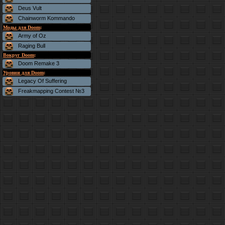
Deus Vult
Chainworm Kommando
Моды для Doom
:
Army of Oz
Raging Bull
Вокруг Doom
:
Doom Remake 3
Уровни для Doom
:
Legacy Of Suffering
Freakmapping Contest №3