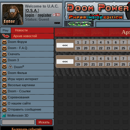
Welcome to U.A.C.
[
O.S.A.
]
login
/
register
Status: Guest
Новости
Ар
Архив новостей
Doom Форум
Doom - F.A.Q.
Скачать
Doom 3
®
Doom
Doom Фильм
Игра через интернет
Веселые картинки
Doom - Ссылки
Соревнования
О нашем сайте
Отправить сообщение
Wolfenstein 3D
Календарь событий: