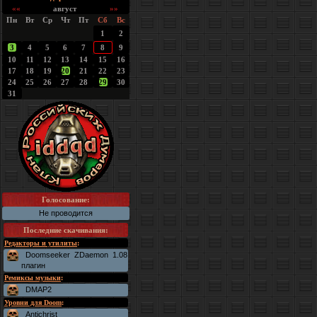
««
август
»»
Пн
Вт
Ср
Чт
Пт
Сб
Вс
1
2
3
4
5
6
7
8
9
10
11
12
13
14
15
16
17
18
19
20
21
22
23
24
25
26
27
28
29
30
31
Голосование:
Не проводится
Последние скачивания
:
Редакторы и утилиты
:
Doomseeker ZDaemon 1.08
плагин
Ремиксы музыки
:
DMAP2
Уровни для Doom
:
Antichrist