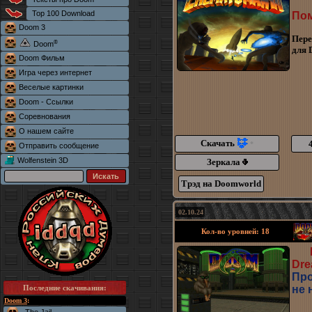
Top 100 Download
Пом
Doom 3
Пере
®
Doom
для 
Doom Фильм
Игра через интернет
Веселые картинки
Doom - Ссылки
Соревнования
О нашем сайте
Скачать
*
Отправить сообщение
Wolfenstein 3D
Зеркала
Трэд на Doomworld
02.10.24
Кол-во уровней: 18
Dre
Про
Последние скачивания
:
не 
Doom 3
: