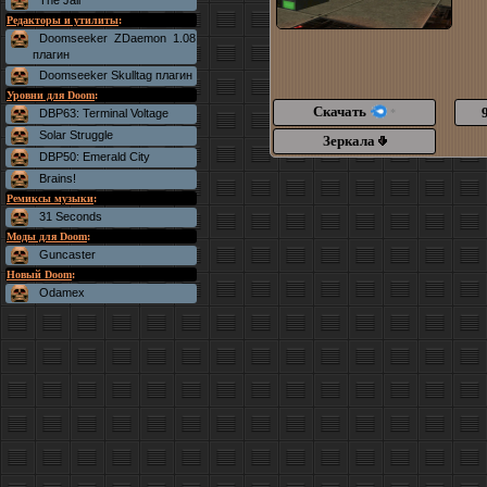
The Jail
Редакторы и утилиты
:
Doomseeker ZDaemon 1.08
плагин
Doomseeker Skulltag плагин
Уровни для Doom
:
Скачать
DBP63: Terminal Voltage
*
Solar Struggle
Зеркала
DBP50: Emerald City
Brains!
Ремиксы музыки
:
31 Seconds
Моды для Doom
:
Guncaster
Новый Doom
:
Odamex