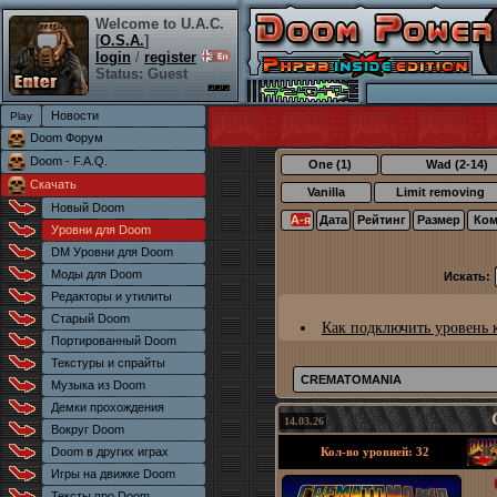
Welcome to U.A.C.
[
O.S.A.
]
login
/
register
Status: Guest
Новости
Doom Форум
Doom - F.A.Q.
One (1)
Wad (2-14)
Скачать
Vanilla
Limit removing
Новый Doom
А-я
Дата
Рейтинг
Размер
Ком
Уровни для Doom
DM Уровни для Doom
Моды для Doom
Искать:
Редакторы и утилиты
Старый Doom
Как подключить уровень 
Портированный Doom
Текстуры и спрайты
CREMATOMANIA
Музыка из Doom
Демки прохождения
14.03.26
Вокруг Doom
Doom в других играх
Кол-во уровней: 32
Игры на движке Doom
Тексты про Doom