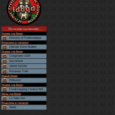
Последние скачивания
:
Уровни для Doom
:
Demons of Problematique
Редакторы и утилиты
:
Ultimate Doom Builder
Уровни для Doom
:
Congestion 1024
Sacrament
XMAS DOOM
Runaway Train
Новый Doom
:
PrBoomX
Уровни для Doom
:
Freakmapping Contest №5
Моды для Doom
:
La Tailor Girl
Редакторы и утилиты
:
Slade