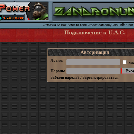
Отмазка №190: Вместо тебя играет самообучающийся бот 
Подключение к U.A.C.
Авторизация
Логин:
Aut
Пароль:
Забыли пароль?
/
Зарегистрироваться