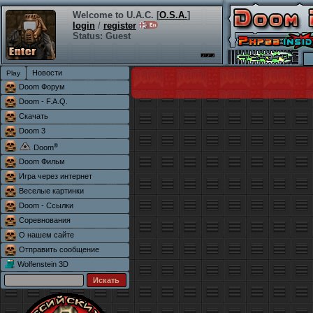
Welcome to U.A.C. [
O.S.A.
]
login
/
register
Status: Guest
Новости
Doom Форум
Doom - F.A.Q.
Скачать
Doom 3
®
Doom
Doom Фильм
Игра через интернет
Веселые картинки
Doom - Ссылки
Соревнования
О нашем сайте
Отправить сообщение
Wolfenstein 3D