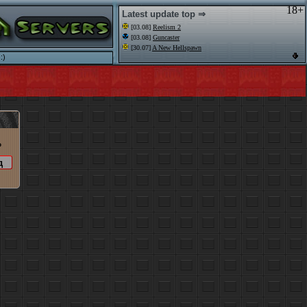
18+
Latest update top ⇒
[03.08]
Reelism 2
[03.08]
Guncaster
[30.07]
A New Hellspawn
:)
o