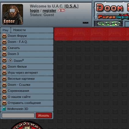
Welcome to U.A.C. [
O.S.A.
]
login
/
register
Status: Guest
Новости
Doom Форум
Doom - F.A.Q.
Скачать
Doom 3
®
Doom
Doom Фильм
Игра через интернет
Веселые картинки
Doom - Ссылки
Соревнования
О нашем сайте
Отправить сообщение
Wolfenstein 3D