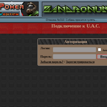
Отмазка №310: Собака просится гулять...
Подключение к U.A.C.
Авторизация
Логин:
Aut
Пароль:
Забыли пароль?
/
Зарегистрироваться