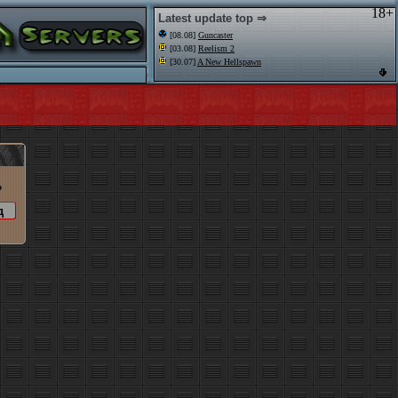
18+
Latest update top ⇒
[08.08]
Guncaster
[03.08]
Reelism 2
[30.07]
A New Hellspawn
o