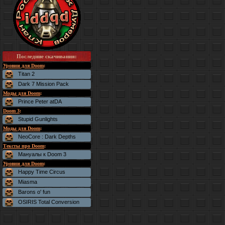
Последние скачивания
:
Уровни для Doom
:
Titan 2
Dark 7 Mission Pack
Моды для Doom
:
Prince Peter atDA
Doom 3
:
Stupid Gunlights
Моды для Doom
:
NeoCore : Dark Depths
Тексты про Doom
:
Мануалы к Doom 3
Уровни для Doom
:
Happy Time Circus
Miasma
Barons o' fun
OSIRIS Total Conversion