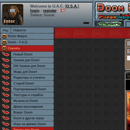
Welcome to U.A.C. [
O.S.A.
]
login
/
register
Status: Guest
Новости
Doom Форум
Doom - F.A.Q.
Скачать
Новый Doom
Уровни для Doom
DM Уровни для Doom
Моды для Doom
11
Редакторы и утилиты
Старый Doom
Портированный Doom
Текстуры и спрайты
Музыка из Doom
Демки прохождения
Вокруг Doom
Doom в других играх
Игры на движке Doom
Тексты про Doom