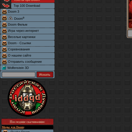
Top 100 Download
Doom 3
®
Doom
Doom Фильм
Игра через интернет
Веселые картинки
Doom - Ссылки
Соревнования
О нашем сайте
Отправить сообщение
Wolfenstein 3D
Последние скачивания
:
Моды для Doom
: