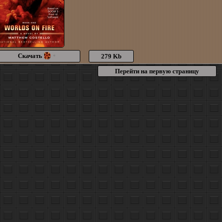
Скачать
279 Kb
*