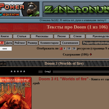
Отмазка №182: Я чипсы ел, руки к клавишам липнут!
Тексты про Doom (1 из 106)
Книги
Статьи
Рассказы
Песни
Стихи
Руководств
А-я
Дата
Рейтинг
Размер
Комментарии
Скачивания
Отображать по
ресурсов (страница 9 и
1
4
10
20
Содержание (106):
Doom 3 (Worlds of fire)
.07.15
(eng)
Doom 3 #1 "Worlds of fire"
- Книга от сц
.epub