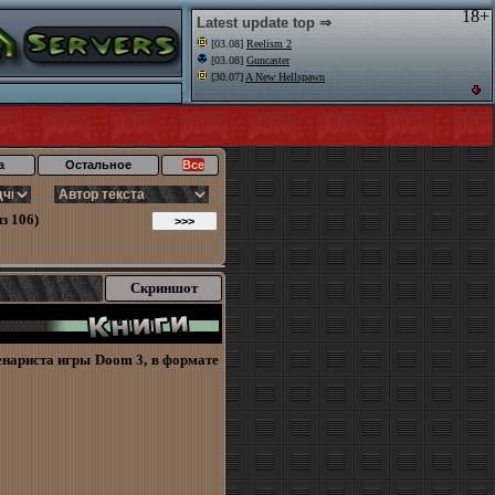
18+
Latest update top ⇒
[03.08]
Reelism 2
[03.08]
Guncaster
[30.07]
A New Hellspawn
а
Остальное
Все
з 106)
Скриншот
енариста игры Doom 3, в формате