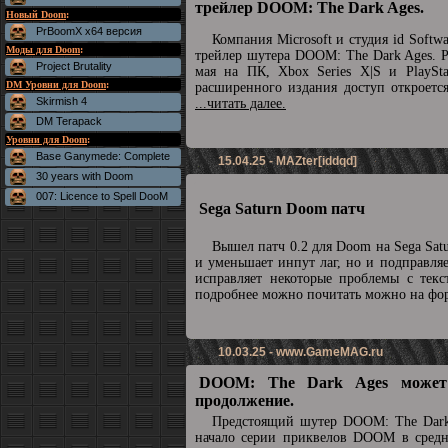
трейлер DOOM: The Dark Ages.
Новый Doom
:
PrBoomX x64 версия
Компания Microsoft и студия id Soft
Моды для Doom
:
трейлер шутера DOOM: The Dark Ages. Р
Project Brutality
мая на ПК, Xbox Series X|S и PlaySta
DM Уровни для Doom
:
расширенного издания доступ откроетс
Skirmish 4
...читать далее.
DM Terapack
Уровни для Doom
:
Base Ganymede: Complete
15.04.25 - MAZter[iddqd]
30 years with Doom
007: Licence to Spell DooM
Sega Saturn Doom патч
Вышел патч 0.2 для Doom на Sega Sat
и уменьшает инпут лаг, но и подправля
исправляет некоторые проблемы с текс
подробнее можно почитать можно на ф
10.03.25 -
www.GameMAG.ru
DOOM: The Dark Ages может
продолжение.
Предстоящий шутер DOOM: The Dark
начало серии приквелов DOOM в средн