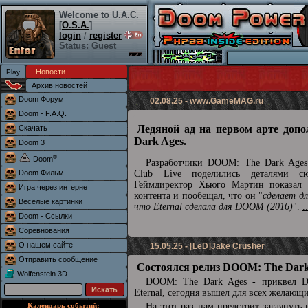
Welcome to U.A.C.
[
O.S.A.
]
login
/
register
Status: Guest
Новости
Архив новостей
Doom Форум
02.08.25 -
www.GameMAG.ru
Doom - F.A.Q.
Ледяной ад на первом арте доп
Скачать
Dark Ages.
Doom 3
®
Doom
Разработчики DOOM: The Dark Ages 
Doom Фильм
Club Live поделились деталями сю
Геймдиректор Хьюго Мартин показал 
Игра через интернет
контента и пообещал, что он "
сделает д
Веселые картинки
что Eternal сделала для DOOM (2016)
".
.
Doom - Ссылки
Соревнования
О нашем сайте
15.05.25 - [LeD]Jake Crusher
Отправить сообщение
Состоялся релиз DOOM: The Dark
Wolfenstein 3D
DOOM: The Dark Ages - приквел
Eternal, сегодня вышел для всех желающ
Календарь событий:
На этот раз нам предстоит заглянуть