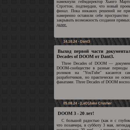
намекнули геймдиректор Хьюго Март
Стрэттон, подтвердив, что новый прое
финал. Пока никаких решений не при
намеренно оставили себе пространство
закрывать возможность создания прямы
далее.
14.10.24 - Dant3
Выход первой части документал
Decades of DOOM от Dant3.
Three Decades of DOOM — докумен
DOOM-сообществе в разные периоды 
роликов на "YouTube" касаются с
разработчиков, но практически не осв
фанатами. Three Decades of DOOM воспол
05.08.24 - [LeD]Jake Crusher
DOOM 3 - 20 лет!
С большой радостью (как и с глубок
что позавчера, в субботу 3 мая, леге
исполнилось 20 лет! ... а почему с печа