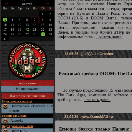
««
август
»»
когда он был в составе Ночных Стра
Пн
Вт
Ср
Чт
Пт
Сб
Вс
образом была создана его легенда, прев
серии из Думгая в Палача Рока; то, о
1
2
DOOM (2016) и DOOM Eternal, теперь
3
4
5
6
7
8
9
Палача. При этом, мы также встретимс
10
11
12
13
14
15
16
Eternal персонажами - такими, как ко
17
18
19
20
21
22
23
Вален, и увидим мир Аргент д'Нур до 
24
25
26
27
28
29
30
инфернальные силы.
...читать далее.
31
13.05.25 - [LeD]Jake Crusher
Релизный трейлер DOOM: The Dar
Голосование:
Не проводится
По случаю предстоящего 15 мая (пос
The Dark Ages, компания id software 
Последние скачивания
:
трейлер игры.
...читать далее.
Редакторы и утилиты
:
Doomseeker ZDaemon 1.08
плагин
Уровни для Doom
:
21.04.25 -
www.GameMAG.ru
Austerity
Портированный Doom
:
Демоны боятся только Палача: 
Doom RPG