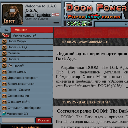
Welcome to U.A.C.
[
O.S.A.
]
login
/
register
Status: Guest
О
Новости
Архив новостей
Doom Форум
02.08.25 -
www.GameMAG.ru
Doom - F.A.Q.
Ледяной ад на первом арте доп
Скачать
Dark Ages.
Doom 3
®
Doom
Разработчики DOOM: The Dark Ages 
Doom Фильм
Club Live поделились деталями сю
Геймдиректор Хьюго Мартин показал 
Игра через интернет
контента и пообещал, что он "
сделает д
Веселые картинки
что Eternal сделала для DOOM (2016)
".
.
Doom - Ссылки
Соревнования
О нашем сайте
15.05.25 - [LeD]Jake Crusher
Отправить сообщение
Состоялся релиз DOOM: The Dark
Wolfenstein 3D
DOOM: The Dark Ages - приквел
Eternal, сегодня вышел для всех желающ
Календарь событий:
На этот раз нам предстоит заглянуть