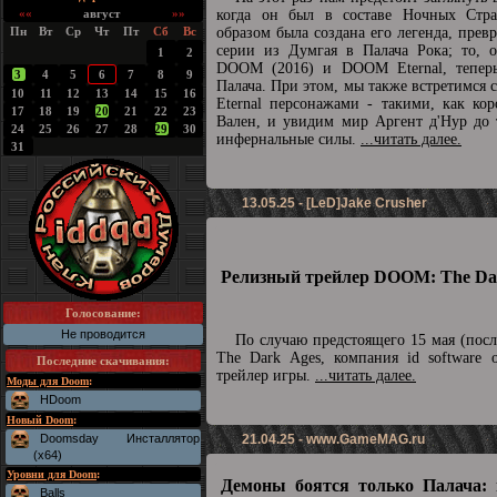
««
август
»»
когда он был в составе Ночных Стра
Пн
Вт
Ср
Чт
Пт
Сб
Вс
образом была создана его легенда, прев
серии из Думгая в Палача Рока; то, о
1
2
DOOM (2016) и DOOM Eternal, теперь
3
4
5
6
7
8
9
Палача. При этом, мы также встретимс
10
11
12
13
14
15
16
Eternal персонажами - такими, как ко
17
18
19
20
21
22
23
Вален, и увидим мир Аргент д'Нур до 
24
25
26
27
28
29
30
инфернальные силы.
...читать далее.
31
13.05.25 - [LeD]Jake Crusher
Релизный трейлер DOOM: The Dar
Голосование:
Не проводится
По случаю предстоящего 15 мая (пос
The Dark Ages, компания id software 
Последние скачивания
:
трейлер игры.
...читать далее.
Моды для Doom
:
HDoom
Новый Doom
:
Doomsday Инсталлятор
21.04.25 -
www.GameMAG.ru
(x64)
Уровни для Doom
:
Демоны боятся только Палача: 
Balls