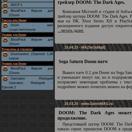
трейлер DOOM: The Dark Ages.
NDCP 2
BloodPack Версия для
Компания Microsoft и студия id Soft
ZDoom
трейлер шутера DOOM: The Dark Ages. Р
Тексты про Doom
:
мая на ПК, Xbox Series X|S и PlaySta
Doom - имя
расширенного издания доступ откроетс
существительное
...читать далее.
Уровни для Doom
:
BloodPack Версия для
ZDoom
15.04.25 - MAZter[iddqd]
Редакторы и утилиты
:
Doomseeker ZDaemon 1.08
плагин
Sega Saturn Doom патч
Уровни для Doom
:
BloodPack Версия для
Вышел патч 0.2 для Doom на Sega Sat
ZDoom
и уменьшает инпут лаг, но и подправля
Operation: Rheingold
исправляет некоторые проблемы с текс
Operation: Rheingold -
подробнее можно почитать можно на ф
Episode 2
10.03.25 -
www.GameMAG.ru
DOOM: The Dark Ages может
продолжение.
Предстоящий шутер DOOM: The Dark
начало серии приквелов DOOM в средн