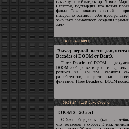
намекнули геймдиректор Хьюго Март
Стрэттон, подтвердив, что новый прое
финал. Пока никаких решений не при
намеренно оставили себе пространство
закрывать возможность создания прямы
далее.
14.10.24 - Dant3
Выход первой части документал
Decades of DOOM от Dant3.
Three Decades of DOOM — докумен
DOOM-сообществе в разные периоды 
роликов на "YouTube" касаются с
разработчиков, но практически не осв
фанатами. Three Decades of DOOM воспол
05.08.24 - [LeD]Jake Crusher
DOOM 3 - 20 лет!
С большой радостью (как и с глубок
что позавчера, в субботу 3 мая, леге
исполнилось 20 лет! ... а почему с печа