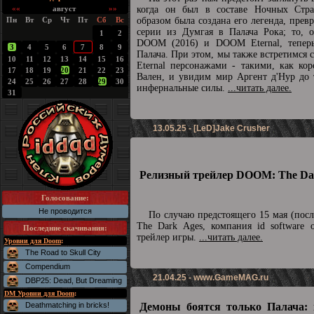
««
август
»»
когда он был в составе Ночных Стра
Пн
Вт
Ср
Чт
Пт
Сб
Вс
образом была создана его легенда, прев
серии из Думгая в Палача Рока; то, о
1
2
DOOM (2016) и DOOM Eternal, теперь
3
4
5
6
7
8
9
Палача. При этом, мы также встретимс
10
11
12
13
14
15
16
Eternal персонажами - такими, как ко
17
18
19
20
21
22
23
Вален, и увидим мир Аргент д'Нур до 
24
25
26
27
28
29
30
инфернальные силы.
...читать далее.
31
13.05.25 - [LeD]Jake Crusher
Релизный трейлер DOOM: The Dar
Голосование:
Не проводится
По случаю предстоящего 15 мая (пос
The Dark Ages, компания id software 
Последние скачивания
:
трейлер игры.
...читать далее.
Уровни для Doom
:
The Road to Skull City
Compendium
21.04.25 -
www.GameMAG.ru
DBP25: Dead, But Dreaming
DM Уровни для Doom
:
Deathmatching in bricks!
Демоны боятся только Палача: 