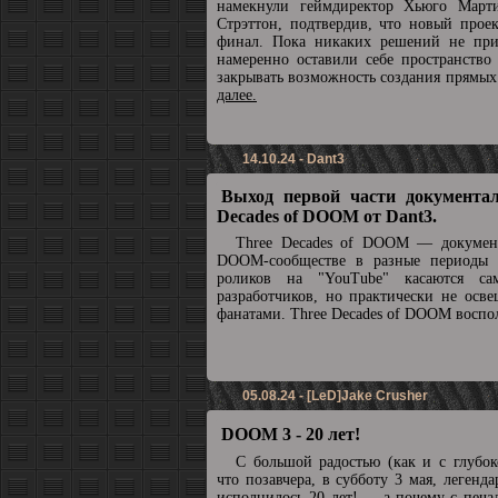
намекнули геймдиректор Хьюго Март
Стрэттон, подтвердив, что новый прое
финал. Пока никаких решений не при
намеренно оставили себе пространство
закрывать возможность создания прямы
далее.
14.10.24 - Dant3
Выход первой части документал
Decades of DOOM от Dant3.
Three Decades of DOOM — докумен
DOOM-сообществе в разные периоды 
роликов на "YouTube" касаются с
разработчиков, но практически не осв
фанатами. Three Decades of DOOM воспол
05.08.24 - [LeD]Jake Crusher
DOOM 3 - 20 лет!
С большой радостью (как и с глубок
что позавчера, в субботу 3 мая, леге
исполнилось 20 лет! ... а почему с печа