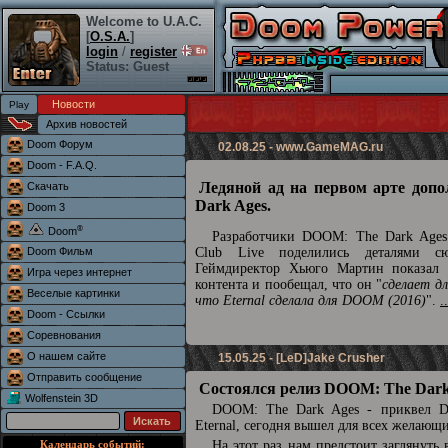
Welcome to U.A.C.
[
O.S.A.
]
login
/
register
Status: Guest
Новости
Архив новостей
Doom Форум
02.08.25 -
www.GameMAG.ru
Doom - F.A.Q.
Ледяной ад на первом арте доп
Скачать
Dark Ages.
Doom 3
®
Doom
Разработчики DOOM: The Dark Ages 
Doom Фильм
Club Live поделились деталями сю
Геймдиректор Хьюго Мартин показал 
Игра через интернет
контента и пообещал, что он "
сделает д
Веселые картинки
что Eternal сделала для DOOM (2016)
".
.
Doom - Ссылки
Соревнования
О нашем сайте
15.05.25 - [LeD]Jake Crusher
Отправить сообщение
Состоялся релиз DOOM: The Dark
Wolfenstein 3D
DOOM: The Dark Ages - приквел
Eternal, сегодня вышел для всех желающ
Календарь событий:
На этот раз нам предстоит заглянуть