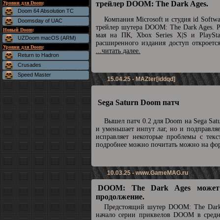
трейлер DOOM: The Dark Ages.
Уровни для Doom
:
Doom 64 Absolution TC
Компания Microsoft и студия id Soft
Doomsday of UAC
трейлер шутера DOOM: The Dark Ages. Р
Новый Doom
:
мая на ПК, Xbox Series X|S и PlaySta
UZDoom macOS (ARM)
расширенного издания доступ откроетс
Уровни для Doom
:
...читать далее.
Return to Hadron
Crusades
Speed Master
15.04.25 - MAZter[iddqd]
Sega Saturn Doom патч
Вышел патч 0.2 для Doom на Sega Sat
и уменьшает инпут лаг, но и подправля
исправляет некоторые проблемы с текс
подробнее можно почитать можно на ф
10.03.25 -
www.GameMAG.ru
DOOM: The Dark Ages может
продолжение.
Предстоящий шутер DOOM: The Dark
начало серии приквелов DOOM в средн