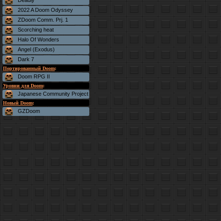
Deadly
2022 A Doom Odyssey
ZDoom Comm. Prj. 1
Scorching heat
Halo Of Wonders
Angel (Exodus)
Dark 7
Портированный Doom
:
Doom RPG II
Уровни для Doom
:
Japanese Community Project
Новый Doom
:
GZDoom