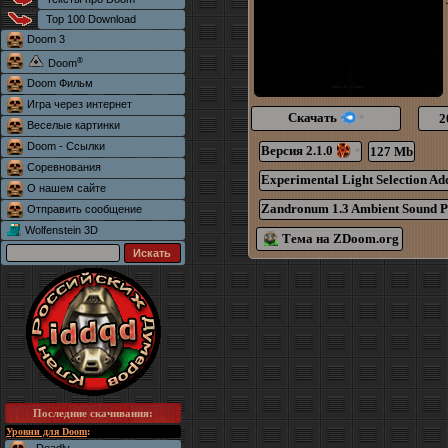
Top 100 Download
Doom 3
®
Doom
Doom Фильм
Игра через интернет
Скачать
2
*
Веселые картинки
Doom - Ссылки
Версия 2.1.0
127 Mb
*
Соревнования
Experimental Light Selection Ad
О нашем сайте
Zandronum 1.3 Ambient Sound P
Отправить сообщение
Wolfenstein 3D
Тема на ZDoom.org
Последние скачивания
:
Уровни для Doom
: