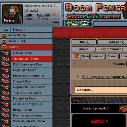
Welcome to U.A.C.
[
O.S.A.
]
login
/
register
Status: Guest
Новости
Doom Форум
Doom - F.A.Q.
One (1)
Wad (2-14)
Скачать
Vanilla
Limit removing
Новый Doom
А-я
Дата
Рейтинг
Размер
Ком
Уровни для Doom
Искать:
DM Уровни для Doom
Моды для Doom
Редакторы и утилиты
Как подключить уровень 
Старый Doom
Портированный Doom
Ghosted 2
Текстуры и спрайты
Музыка из Doom
17.01.22
Демки прохождения
Кол-во уровней: 7
Вокруг Doom
Doom в других играх
Игры на движке Doom
Тексты про Doom