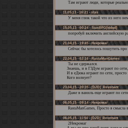
Там играют люди, которые реально 
11.05.13 - 16:21 - stas
У меня глюк такой что из него не
15.05.13 - 00:24 - StasBFG[iddqd]
попробуй включить английскую р
21.04.15 - 19:45 - Некромаг
Сейчас бы хотелось пошутить про 
22.04.15 - 02:16 - RastaManGames
Ты не сдержался.
Знаешь, и в ГЗДум играют по сети,
И в еДюка играют по сети, просто 
Кого волнует?
23.04.15 - 20:35 - [D2D]_Revenant
Даже в ваниль еще играют по сети
06.05.15 - 09:14 - Некромаг
RastaManGames, Просто я смысла в
06.05.15 - 11:50 - [D2D]_Revenant
2Некромаг
А мы то про такой порт даже и сл