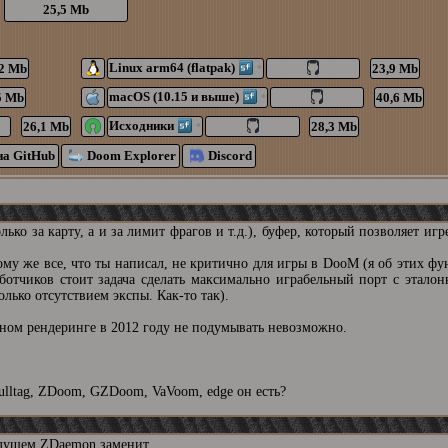
25,5 Mb
Linux arm64 (flatpak)
2 Mb
23,9 Mb
*
macOS (10.15 и выше)
5 Mb
40,6 Mb
*
Исходники
26,1 Mb
28,3 Mb
*
на GitHub
Doom Explorer
Discord
ько за карту, а и за лимит фрагов и т.д.), буфер, который позволяет игр
ому же все, что ты написал, не критично для игры в DooM (я об этих фу
ботчиков стоит задача сделать максимально играбельный порт с этало
лько отсутствием экспы. Как-то так).
ном рендеринге в 2012 году не подумывать невозможно.
kulltag, ZDoom, GZDoom, VaVoom, edge он есть?
удущем ZDaemon заменит