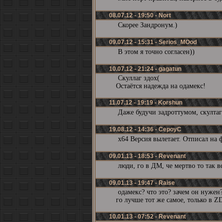
08.07.12 - 19:50 - Nort
Скорее Зандронум.)
09.07.12 - 15:31 - Serios_MOod
В этом я точно согласен))
10.07.12 - 21:24 - gagatun
Скуллаг здох(
Остаётся надежда на одамекс!
11.07.12 - 19:19 - Korshun
Даже будучи задроттумом, скултаг
19.08.12 - 14:36 - CepoyC
х64 Версия вылетает. Отписал на 
09.01.13 - 18:53 - Revenant
люди, го в ДМ, че мертво то так в
09.01.13 - 19:47 - Raise
одамекс? что это? зачем он нужен
го лучше тот же самое, только в 
10.01.13 - 07:52 - Revenant