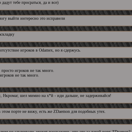
дадут тебе просраться, да и все)
могу выйти интересно это исправели
аскладку
отсутствие игроков в Odamex, но я сдержусь.
 просто игроков не так много.
игроков не так много.
, Нкромаг, шел мимио на х*й - иди дальше, не задерживайся!
 этом порте не вижу, есть же ZDaemon для подобных утех.
ыхом не слыхивали, может расскажешь, что это за такой порт ZDeamon? 