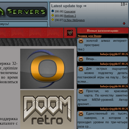
18+
Latest update top ⇒
[08.08]
Guncaster
[03.08]
Reelism 2
[30.07]
A New Hellspawn
ожусь!
Новые комментарии
:
Уровни для Doom
:
золотой алмаз интернет-
пространс
тва:)
hahajwrjegghh
07.08.26
Вещь...
ержка 32-
hahajwrjegghh
07.08.26
_optimize
Для острых ощущений
увеличены
можно подсветку делать
 во время
постановкой игры на паузу... Без
новляться
всяки...
hahajwrjegghh
06.08.26
Простая, но красивая
карта. По качеству заметно
лучше MIEM-уровней. Автор
дразнит...
hahajwrjegghh
06.08.26
Единственный из тысяч,
наверно, в котором я
поддержка
проходил уровни по три-четыре
каталоге с
раза ср...