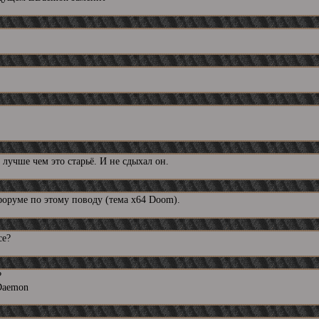
 лучше чем это старьё. И не сдыхал он.
форуме по этому поводу (тема x64 Doom).
се?
?
ZDaemon