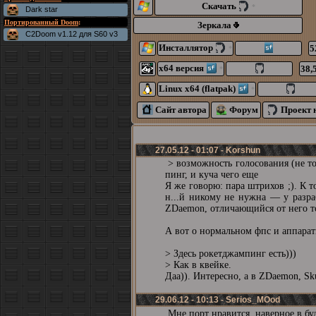
Скачать
*
Dark star
Портированный Doom
:
Зеркала
C2Doom v1.12 для S60 v3
Инсталлятор
5
*
x64 версия
38,
*
Linux x64 (flatpak)
*
Сайт автора
Форум
Проект 
27.05.12 - 01:07 - Korshun
> возможность голосования (не тол
пинг, и куча чего еще
Я же говорю: пара штрихов ;). К т
н...й никому не нужна — у разра
ZDaemon, отличающийся от него то
А вот о нормальном фпс и аппарат
> Здесь рокетджампинг есть)))
> Как в квейке.
Даа)). Интересно, а в ZDaemon, S
29.06.12 - 10:13 - Serios_MOod
Мне порт нравится, наверное в б