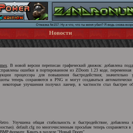
Отмазка №157: Ну и что, что ты меня убил? Я ведь снова возр
Новости
amex
. В новой версии переписан графический движок: добавлена подд
исправлены ошибки в портированном из ZDoom 1.23 коде, переменная r
рукции процессора для повышения быстродействия; значительно 
шоты теперь сохраняются в PNG и могут создаваться автоматически
 некоторые улучшения получил ланчер, в частности стал быстрее об
tro. Улучшена общая стабильность и быстродействие, добавлена 
стью). default.cfg по многочисленным просьбам теперь сохраняется в 
BMP формате. Качать в разделе "
Новый Doom
".