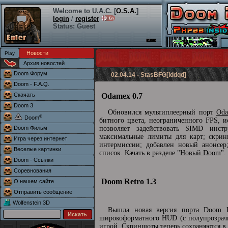
Welcome to U.A.C. [
O.S.A.
]
login
/
register
Status: Guest
Новости
Архив новостей
Doom Форум
02.04.14 - StasBFG[iddqd]
Doom - F.A.Q.
Скачать
Odamex 0.7
Doom 3
Обновился мультиплеерный порт
Od
®
Doom
битного цвета, неограниченного FPS, 
Doom Фильм
позволяет задействовать SIMD инст
максимальные лимиты для карт; скрин
Игра через интернет
интермиссии; добавлен новый анонсер;
Веселые картинки
список. Качать в разделе "
Новый Doom
".
Doom - Ссылки
Соревнования
Doom Retro 1.3
О нашем сайте
Отправить сообщение
Wolfenstein 3D
Вышла новая версия порта Doom Re
широкоформатного HUD (с полупрозрачно
игрой. Скриншоты теперь сохраняются в 