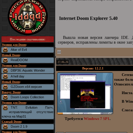
Internet Doom Explorer 5.40
Вышла новая версия ланчера IDE. 
Последние скачивания
:
серверов, исправлены лимиты в окне запу
Уровни для Doom
:
Altar of Evil
<<
Новый Doom
:
RealDOOM
27.06.26
Уровни для Doom
:
Версия: 12.2.1
DBP36: Aquatic Wonder
Cетев
A hell day
также бол
Новый Doom
:
Относитель
GZDoom x64 версия
Вокруг Doom
:
Инста
Doom Loops Collection
В Wind
Уровни для Doom
:
TNT: Evilution Патч,
Слоган
исправляющий отсутствие
ключа на Map31
Требуется
Windows 7 SP1
.
Старый Doom
:
Doom 2 1.9
Уровни для Doom
: