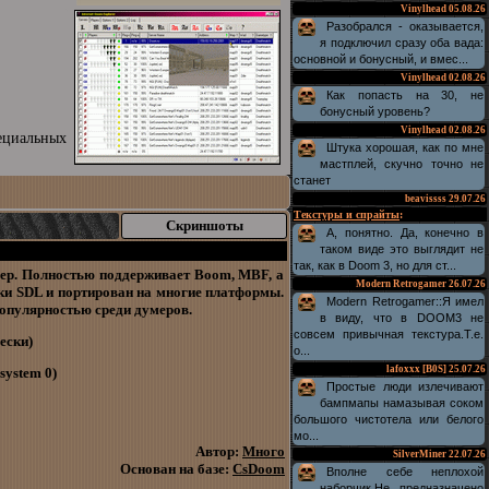
Vinylhead
05.08.26
Разобрался - оказывается,
я подключил сразу оба вада:
основной и бонусный, и вмес...
Vinylhead
02.08.26
Как попасть на 30, не
бонусный уровень?
Vinylhead
02.08.26
ециальных
Штука хорошая, как по мне
мастплей, скучно точно не
станет
beavissss
29.07.26
Текстуры и спрайты
:
Скриншоты
А, понятно. Да, конечно в
таком виде это выглядит не
так, как в Doom 3, но для ст...
леер. Полностью поддерживает Boom, MBF, а
Modern Retrogamer
26.07.26
ки SDL и портирован на многие платформы.
Modern Retrogamer::Я имел
популярностью среди думеров.
в виду, что в DOOM3 не
совсем привычная текстура.Т.е.
ески)
о...
lafoxxx [B0S]
25.07.26
system 0)
Простые люди излечивают
бампмапы намазывая соком
большого чистотела или белого
мо...
Автор:
Много
SilverMiner
22.07.26
Основан на базе:
CsDoom
Вполне себе неплохой
наборчик.Не предназначено