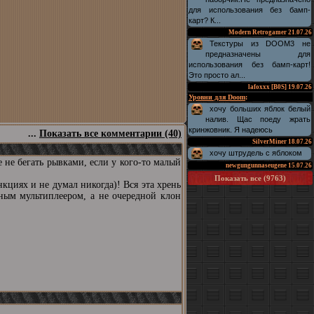
для использования без бамп-
карт? К...
Modern Retrogamer
21.07.26
Текстуры из DOOM3 не
предназначены для
использования без бамп-карт!
Это просто ал...
lafoxxx [B0S]
19.07.26
Уровни для Doom
:
хочу больших яблок белый
налив. Щас поеду жрать
кринжовник. Я надеюсь
...
Показать все комментарии (40)
SilverMiner
18.07.26
хочу штрудель с яблоком
е не бегать рывками, если у кого-то малый
newgungunnaseugene
15.07.26
Показать все (9763)
нкциях и не думал никогда)! Вся эта хрень
нным мультиплеером, а не очередной клон