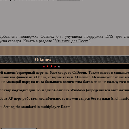
Добавлена поддержка Odamex 0.7, улучшена поддержка DNS для сп
ска сервера. Качать в разделе "
Утилиты для Doom
".
Odamex
ой клиент/серверный порт на базе старого CsDoom. Также имеет и синглп
ьшинство фишек из ZDoom, которые есть в ZDaemon. Использует библиоте
но молодой порт, но из-за большого количества багов пока не пользуется 
ллятор подходит для 32- и для 64-битных Windows (определяется автоматич
ows XP порт работает нестабильно, возможен запуск без музыки (snd_music
: Setting the standard in multiplayer Doom