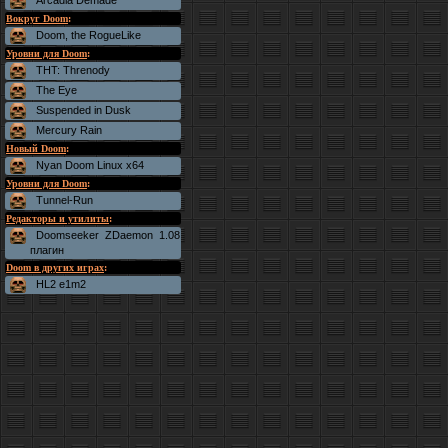
Arcadia Demade
Вокруг Doom
:
Doom, the RogueLike
Уровни для Doom
:
THT: Threnody
The Eye
Suspended in Dusk
Mercury Rain
Новый Doom
:
Nyan Doom Linux x64
Уровни для Doom
:
Tunnel-Run
Редакторы и утилиты
:
Doomseeker ZDaemon 1.08
плагин
Doom в других играх
:
HL2 e1m2