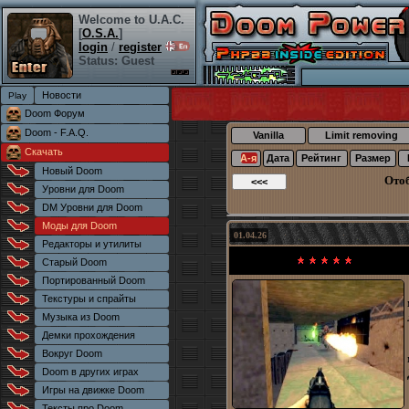
Welcome to U.A.C.
[
O.S.A.
]
login
/
register
Status: Guest
Новости
Doom Форум
Doom - F.A.Q.
Vanilla
Limit removing
Скачать
А-я
Дата
Рейтинг
Размер
Новый Doom
Ото
Уровни для Doom
DM Уровни для Doom
Моды для Doom
01.04.26
Редакторы и утилиты
Старый Doom
Портированный Doom
Текстуры и спрайты
Музыка из Doom
Демки прохождения
Вокруг Doom
Doom в других играх
Игры на движке Doom
Тексты про Doom