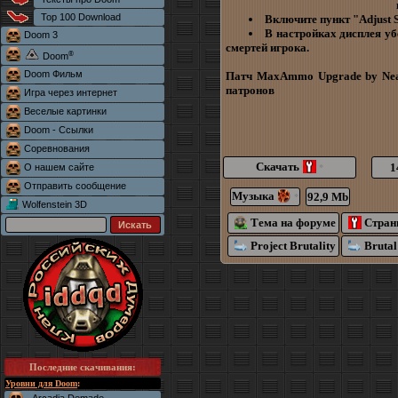
Top 100 Download
Включите пункт "Adjust S
В настройках дисплея уб
Doom 3
смертей игрока.
®
Doom
Doom Фильм
Патч MaxAmmo Upgrade by Near
патронов
Игра через интернет
Веселые картинки
Doom - Ссылки
Соревнования
Скачать
1
О нашем сайте
*
Отправить сообщение
Музыка
92,9 Mb
*
Wolfenstein 3D
Тема на форуме
Стран
Project Brutality
Brutal
Последние скачивания
:
Уровни для Doom
: