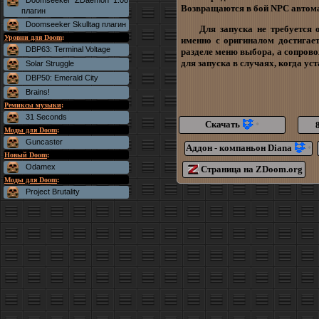
Doomseeker ZDaemon 1.08
Возвращаются в бой NPC автома
плагин
Doomseeker Skulltag плагин
Для запуска не требуется 
Уровни для Doom
:
именно с оригиналом достигает
DBP63: Terminal Voltage
разделе меню выбора, а сопрово
для запуска в случаях, когда у
Solar Struggle
DBP50: Emerald City
Brains!
Ремиксы музыки
:
31 Seconds
Скачать
*
Моды для Doom
:
Guncaster
Аддон - компаньон Diana
*
Новый Doom
:
Odamex
Страница на ZDoom.org
Моды для Doom
:
Project Brutality