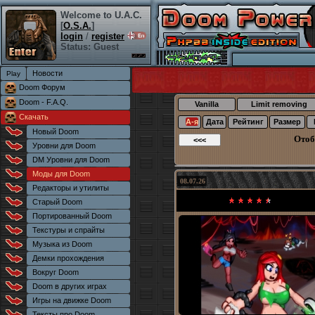
Welcome to U.A.C.
[
O.S.A.
]
login
/
register
Status: Guest
Новости
Doom Форум
Doom - F.A.Q.
Vanilla
Limit removing
Скачать
А-я
Дата
Рейтинг
Размер
Новый Doom
Отоб
Уровни для Doom
DM Уровни для Doom
Моды для Doom
08.07.26
Редакторы и утилиты
Старый Doom
Портированный Doom
Текстуры и спрайты
Музыка из Doom
Демки прохождения
Вокруг Doom
Doom в других играх
Игры на движке Doom
Тексты про Doom