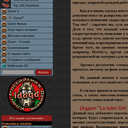
изредка, закрытой одеждой рабо
Top 100 Download
Как и в жизни, одежда имеет
Doom 3
девушки вовсе не развратны нат
®
Doom
вызывает понижение скорострел
Doom Фильм
Так что? - спросите вы, суть м
Дело в том, что каждый элем
Игра через интернет
скорострельности, появление у 
Веселые картинки
и т.д; кроме того, многие кост
Doom - Ссылки
внешний вид, и пропорционально
Кроме того, на уровнях можно
Соревнования
например, Heretic-у, другие 
О нашем сайте
разрываемой на материал для п
Отправить сообщение
Арсенал достаточно станда
Wolfenstein 3D
проектах, поэтому на фоне осно
На данный момент в моде
основным, и от того наиболее г
Если вам нравятся нестанд
стиль, а также многочисленны
достаточно уникальный опыт.
[Аддон "La tailor Girl
Данный мод добавляет персонаж
которые будут сопровождать в
Последние скачивания
:
иконки соответствующих персо
Редакторы и утилиты
:
них наряды. Компаньоны имею