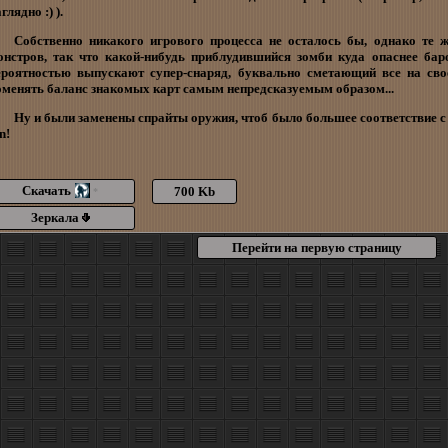
глядно :) ).
Собственно никакого игрового процесса не осталось бы, однако те 
онстров, так что какой-нибудь приблудившийся зомби куда опаснее бар
ероятностью выпускают супер-снаряд, буквально сметающий все на сво
оменять баланс знакомых карт самым непредсказуемым образом...
Ну и были заменены спрайты оружия, чтоб было большее соответствие 
n!
Скачать
700 Kb
*
Зеркала