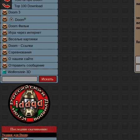
на
Top 100 Download
Doom 3
м
®
Doom
в
Doom Фильм
п
Игра через интернет
Веселые картинки
fu
Doom - Ссылки
Соревнования
О нашем сайте
Отправить сообщение
Wolfenstein 3D
Последние скачивания
:
Уровни для Doom
: