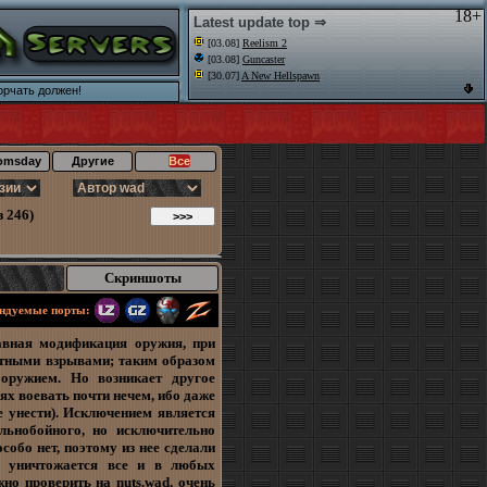
18+
Latest update top ⇒
[03.08]
Reelism 2
[03.08]
Guncaster
[30.07]
A New Hellspawn
орчать должен!
omsday
Другие
Все
 246)
Скриншоты
ндуемые порты:
вная модификация оружия, при
етными взрывами; таким образом
оружием. Но возникает другое
ях воевать почти нечем, ибо даже
те унести). Исключением является
альнобойного, но исключительно
обо нет, поэтому из нее сделали
 уничтожается все и в любых
ожно проверить на
nuts.wad
, очень