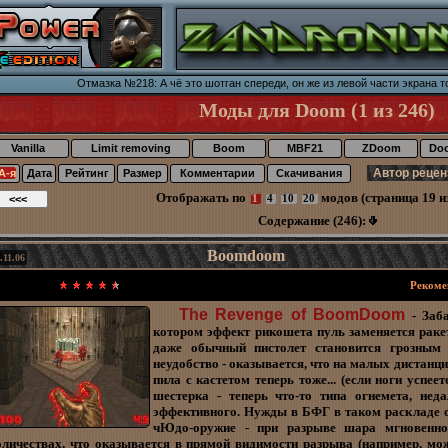
Отмазка №218: А чё это шотган спереди, он же из левой части экрана т
Моды для Doom (1 из 246)
Vanilla
Limit removing
Boom
MBF21
ZDoom
Do
А-я
Дата
Рейтинг
Размер
Комментарии
Скачивания
Отображать по
модов (страница 19 из
1
4
10
20
Содержание (246):
Boomdoom
.11.06
Рекоме
The Revenge of BoomDoom
- Заба
котором эффект рикошета пуль заменяется рак
даже обычный пистолет становится грозным 
неудобство - оказывается, что на малых дистанци
пила с кастетом теперь тоже... (если ноги успее
шестерка - теперь что-то типа огнемета, нед
эффективного. Нужды в БФГ в таком раскладе ос
чЮдо-оружие - при разрыве шара мгновенно
оличествах, что оказывается в прямой видимости разрыва (например, м