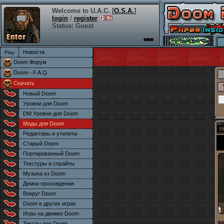
Welcome to U.A.C. [
O.S.A.
]
login
/
register
Status: Guest
Новости
Doom Форум
Doom - F.A.Q.
Скачать
Новый Doom
Уровни для Doom
DM Уровни для Doom
Моды для Doom
19
Редакторы и утилиты
Старый Doom
Портированный Doom
Текстуры и спрайты
Музыка из Doom
Демки прохождения
Вокруг Doom
Doom в других играх
Игры на движке Doom
к
Тексты про Doom