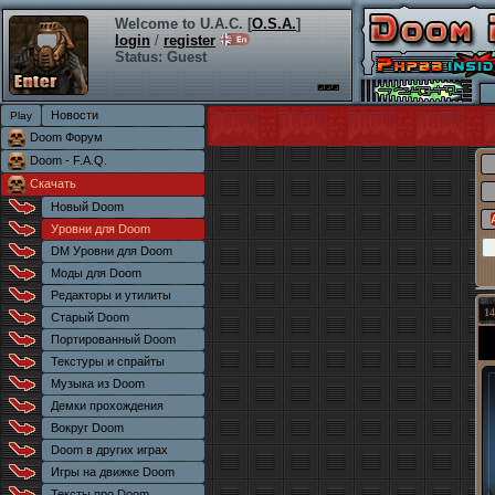
Welcome to U.A.C. [
O.S.A.
]
login
/
register
Status: Guest
Новости
Doom Форум
Doom - F.A.Q.
Скачать
Новый Doom
Уровни для Doom
DM Уровни для Doom
Моды для Doom
Редакторы и утилиты
14
Старый Doom
Портированный Doom
Текстуры и спрайты
Музыка из Doom
Демки прохождения
Вокруг Doom
Doom в других играх
Игры на движке Doom
Тексты про Doom