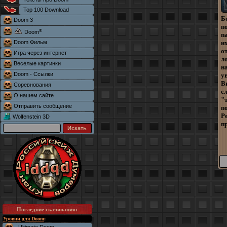
Top 100 Download
Б
Doom 3
п
®
Doom
п
Doom Фильм
и
о
Игра через интернет
л
Веселые картинки
н
Doom - Ссылки
у
В
Соревнования
с
О нашем сайте
"
Отправить сообщение
п
Р
Wolfenstein 3D
п
Последние скачивания
:
Уровни для Doom
: