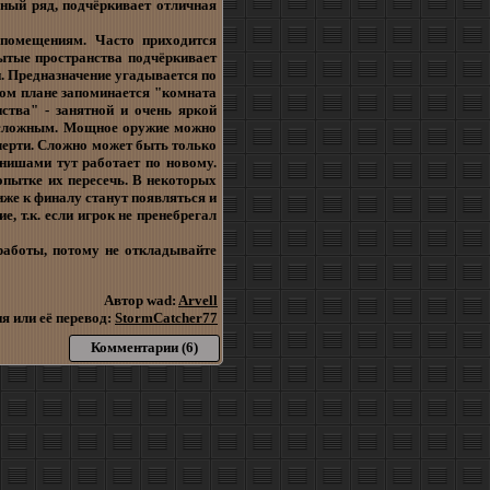
льный ряд, подчёркивает отличная
помещениям. Часто приходится
ытые пространства подчёркивает
. Предназначение угадывается по
том плане запоминается "комната
ства" - занятной и очень яркой
ь сложным. Мощное оружие можно
 черти. Сложно может быть только
 нишами тут работает по новому.
опытке их пересечь. В некоторых
иже к финалу станут появляться и
, т.к. если игрок не пренебрегал
работы, потому не откладывайте
Автор wad:
Arvell
я или её перевод:
StormCatcher77
Комментарии (6)