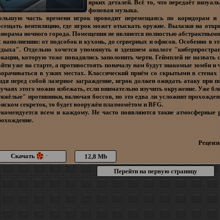
ярких деталей. Всё то, что передаёт визуа
фоновая музыка.
ольшую часть времени игрок проводит перемещаясь по коридорам и 
осещать вентиляцию, где игрок может отыскать оружие. Вылазки на откр
анорама ночного города. Помещения не являются полностью абстрактными
х наполнению: от подсобок и кухонь, до серверных и офисов. Особенно в э
тдыха". Отдельно хочется упомянуть и здешнем аналоге "киберпростран
окации, которую тоже повадились заполонить черти. Геймплей не назват
айти уже на старте, а противостоять поначалу нам будут знакомые зомби и
ворачиваться в узких местах. Классический приём со скрытыми в стенах
идя перед собой лазерное заграждение, игрок должен ожидать атаку при п
лучаях этого можно избежать, если внимательно изучить окружение. Уже бл
тяжёлые" противники, включая боссов, но это едва ли усложнит прохождение
оиском секреток, то будет вооружён плазмомётом и BFG.
екомендуется всем и каждому. Не часто появляются такие атмосферные 
рохождение.
Рецензи
Скачать
12,8 Mb
*