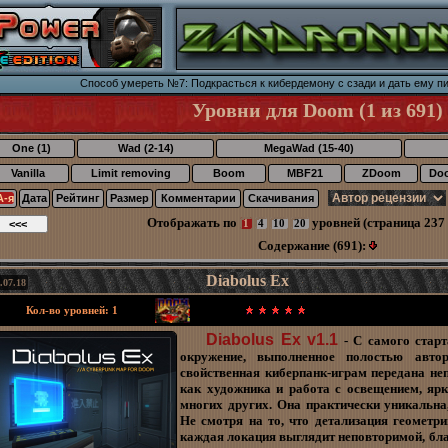
Способ умереть №7: Подкрасться к кибердемону с сзади и дать ему пи
Уровни для Doom (1 из 691)
One (1)
Wad (2-14)
MegaWad (15-40)
Vanilla
Limit removing
Boom
MBF21
ZDoom
Do
А-я
Дата
Рейтинг
Размер
Комментарии
Скачивания
Отображать по
уровней (страница 237 
1
4
10
20
Содержание (691):
Diabolus Ex
.07.18
Кол-во уровней: 1
Diabolus Ex v1.1
- С самого старт
окружение, выполненное полостью автор
свойственная киберпанк-играм передана не
как художника и работа с освещением, яр
многих других. Она практически уникальна
Не смотря на то, что детализация геометри
каждая локация выглядит неповторимой, бл