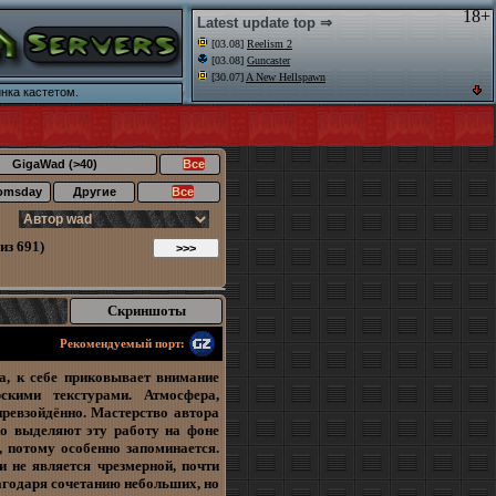
18+
Latest update top ⇒
[03.08]
Reelism 2
[03.08]
Guncaster
[30.07]
A New Hellspawn
нка кастетом.
GigaWad (>40)
Все
omsday
Другие
Все
из 691)
Скриншоты
Рекомендуемый порт:
а, к себе приковывает внимание
скими текстурами. Атмосфера,
превзойдённо. Мастерство автора
ко выделяют эту работу на фоне
, потому особенно запоминается.
и не является чрезмерной, почти
агодаря сочетанию небольших, но