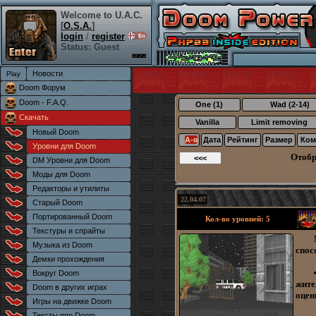
Welcome to U.A.C.
[
O.S.A.
]
login
/
register
Status: Guest
Новости
Doom Форум
Doom - F.A.Q.
One (1)
Wad (2-14)
Скачать
Vanilla
Limit removing
Новый Doom
А-я
Дата
Рейтинг
Размер
Ком
Уровни для Doom
Отоб
DM Уровни для Doom
Моды для Doom
Редакторы и утилиты
22.04.07
Старый Doom
Портированный Doom
Кол-во уровней: 5
Текстуры и спрайты
Музыка из Doom
спос
Демки прохождения
Вокруг Doom
жите
Doom в других играх
оцен
Игры на движке Doom
Тексты про Doom