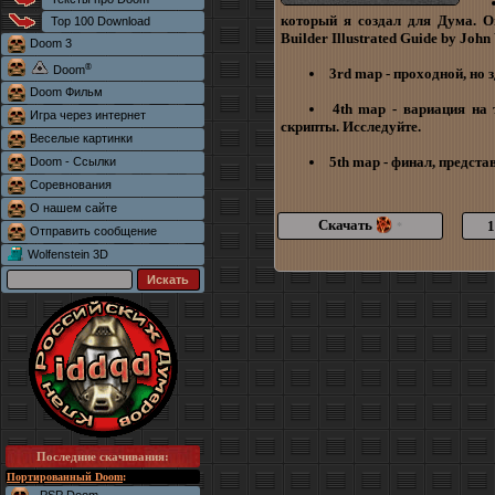
который я создал для Дума. О
Top 100 Download
Builder Illustrated Guide by John
Doom 3
®
Doom
3rd map - проходной, но 
Doom Фильм
4th map - вариация на
Игра через интернет
скрипты. Исследуйте.
Веселые картинки
5th map - финал, предста
Doom - Ссылки
Соревнования
О нашем сайте
Скачать
1
*
Отправить сообщение
Wolfenstein 3D
Последние скачивания
:
Портированный Doom
: