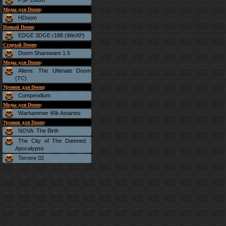
PSP Doom
Моды для Doom
:
HDoom
Новый Doom
:
EDGE 3DGE r188 (WinXP)
Старый Doom
:
Doom Shareware 1.5
Моды для Doom
:
Aliens: The Ultimate Doom
(TC)
Уровни для Doom
:
Compendium
Моды для Doom
:
Warhammer 40k Astartes
Уровни для Doom
:
NOVA: The Birth
The City of The Damned :
Apocalypse
Terrere 02