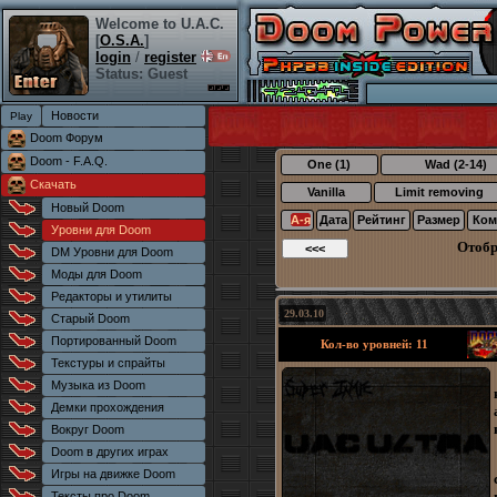
Welcome to U.A.C.
[
O.S.A.
]
login
/
register
Status: Guest
Новости
Doom Форум
Doom - F.A.Q.
One (1)
Wad (2-14)
Скачать
Vanilla
Limit removing
Новый Doom
А-я
Дата
Рейтинг
Размер
Ком
Уровни для Doom
Отоб
DM Уровни для Doom
Моды для Doom
Редакторы и утилиты
29.03.10
Старый Doom
Портированный Doom
Кол-во уровней: 11
Текстуры и спрайты
Музыка из Doom
Демки прохождения
Вокруг Doom
Doom в других играх
Игры на движке Doom
Тексты про Doom