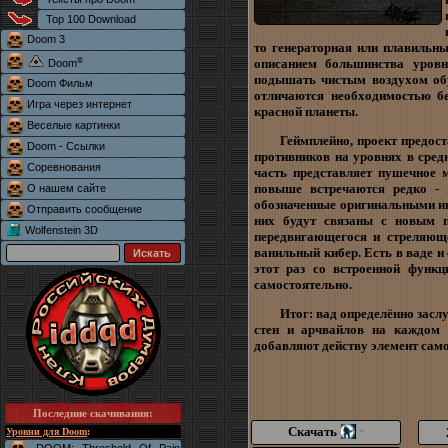
Top 100 Download
Doom 3
то генераторная или плавильны
®
описанием большинства уровн
Doom
подышать чистым воздухом обу
Doom Фильм
отличаются необходимостью бе
Игра через интернет
красной планеты.
Веселые картинки
Геймплейно, проект предост
Doom - Ссылки
противников на уровнях в средн
Соревнования
часть представляет пушечное 
повыше встречаются редко - 
О нашем сайте
обозначенные оригинальными игр
Отправить сообщение
них будут связаны с новым п
Wolfenstein 3D
передвигающегося и стреляюще
ванильный кибер. Есть в ваде 
этот раз со встроенной функ
самостоятельно.
Итог: вад определённо засл
стен и арчвайлов на каждом 
добавляют действу элемент сам
Последние скачивания
:
Скачать
Уровни для Doom
:
*