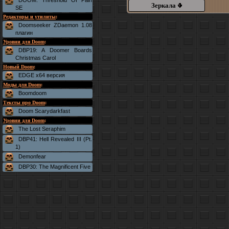
DOOM: Threshold Of Pain
Зеркала
SE
Редакторы и утилиты
:
Doomseeker ZDaemon 1.08
плагин
Уровни для Doom
:
DBP19: A Doomer Boards
Christmas Carol
Новый Doom
:
EDGE x64 версия
Моды для Doom
:
Boomdoom
Тексты про Doom
:
Doom Scarydarkfast
Уровни для Doom
:
The Lost Seraphim
DBP41: Hell Revealed III (Pt.
1)
Demonfear
DBP30: The Magnificent Five