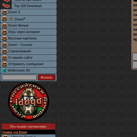
к
Top 100 Download
н
Doom 3
с
®
н
Doom
к
Doom Фильм
а
Игра через интернет
н
Веселые картинки
пр
Doom - Ссылки
Соревнования
О нашем сайте
Отправить сообщение
Wolfenstein 3D
Последние скачивания
:
Уровни для Doom
: