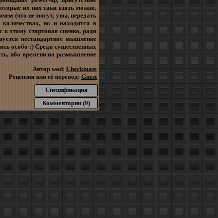
оторые их них таки взять можно,
чем (что не могут, увы, передать
количествах, но и находятся в
 к этому стартовая сценка, ради
твуется нестандартное мышление
ить особо :) Среди существенных
лать, ибо времени на размышление
Автор wad:
Checkmate
Рецензия или её перевод:
Guest
Спецификация
Комментарии (9)