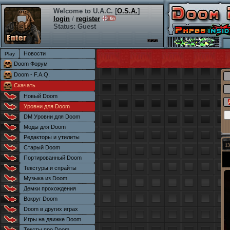
Welcome to U.A.C. [
O.S.A.
]
login
/
register
Status: Guest
Новости
Doom Форум
Doom - F.A.Q.
Скачать
Новый Doom
Уровни для Doom
DM Уровни для Doom
Моды для Doom
Редакторы и утилиты
13
Старый Doom
Портированный Doom
Текстуры и спрайты
Музыка из Doom
Демки прохождения
Вокруг Doom
Doom в других играх
Игры на движке Doom
Тексты про Doom