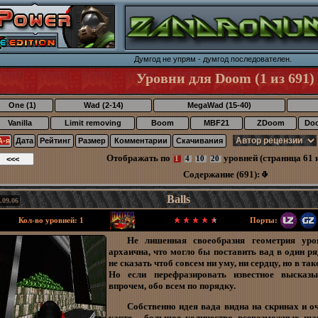
Думгод не упpям - думгод последователен.
Уровни для Doom (1 из 691)
One (1)
Wad (2-14)
MegaWad (15-40)
Vanilla
Limit removing
Boom
MBF21
ZDoom
Do
А-я
Дата
Рейтинг
Размер
Комментарии
Скачивания
Отображать по
уровней (страница 61 и
1
4
10
20
Содержание (691):
Balls
.09.06
Кол-во уровней: 1
Порты:
Не лишенная своеобразия геометрия уро
архаична, что могло бы поставить вад в один р
не сказать чтоб совсем ни уму, ни сердцу, но в та
Но если перефразировать известное высказы
впрочем, обо всем по порядку.
Собственно идея вада видна на скринах и 
карте - большое количество всевозможных шар