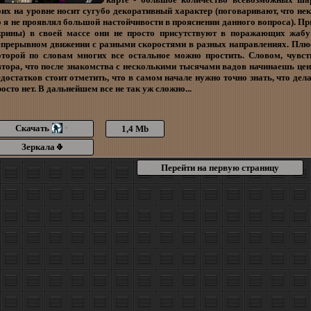
оих на уровне носит сугубо декоративный характер (поговаривают, что нек
о я не проявлял большой настойчивости в прояснении данного вопроса). При
крины) в своей массе они не просто присутствуют в поражающих жабу 
епрерывном движении с разными скоростями в разных направлениях. Плюс
оторой по словам многих все остальное можно простить. Словом, чувс
втора, что после знакомства с несколькими тысячами вадов начинаешь цен
едостатков стоит отметить, что в самом начале нужно точно знать, что де
осто нет. В дальнейшем все не так уж сложно...
Скачать
1,4 Mb
*
Зеркала