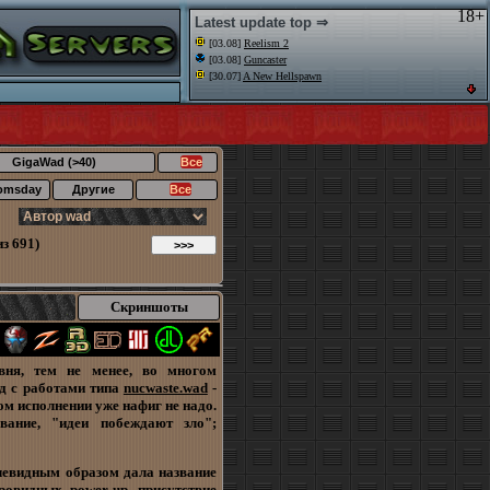
18+
Latest update top ⇒
[03.08]
Reelism 2
[03.08]
Guncaster
[30.07]
A New Hellspawn
GigaWad (>40)
Все
omsday
Другие
Все
з 691)
Скриншоты
вня, тем не менее, во многом
яд с работами типа
nucwaste.wad
-
ком исполнении уже нафиг не надо.
вание, "идеи побеждают зло";
очевидным образом дала название
овидных power-up, присутствие