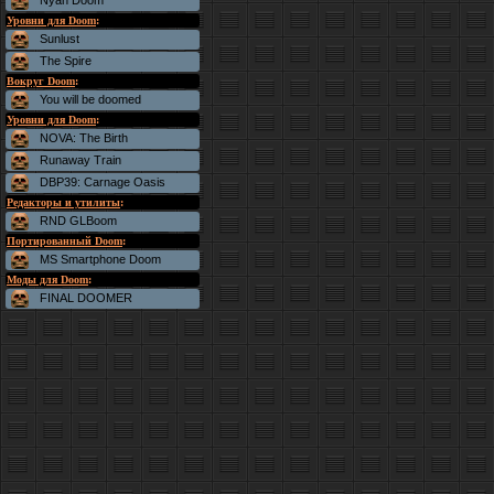
Nyan Doom
Уровни для Doom
:
Sunlust
The Spire
Вокруг Doom
:
You will be doomed
Уровни для Doom
:
NOVA: The Birth
Runaway Train
DBP39: Carnage Oasis
Редакторы и утилиты
:
RND GLBoom
Портированный Doom
:
MS Smartphone Doom
Моды для Doom
:
FINAL DOOMER