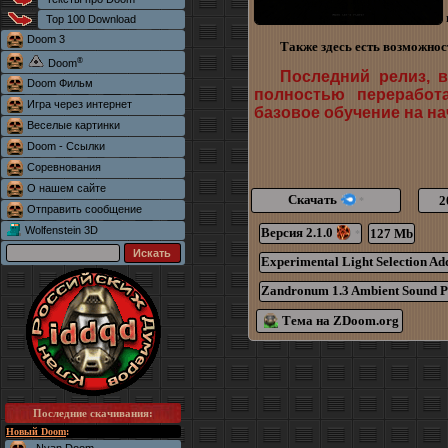
Top 100 Download
Doom 3
Также здесь есть возможност
®
Doom
Последний релиз, в
Doom Фильм
полностью переработ
Игра через интернет
базовое обучение на на
Веселые картинки
Doom - Ссылки
Соревнования
О нашем сайте
Скачать
2
*
Отправить сообщение
Wolfenstein 3D
Версия 2.1.0
127 Mb
*
Experimental Light Selection Ad
Zandronum 1.3 Ambient Sound P
Тема на ZDoom.org
Последние скачивания
:
Новый Doom
: