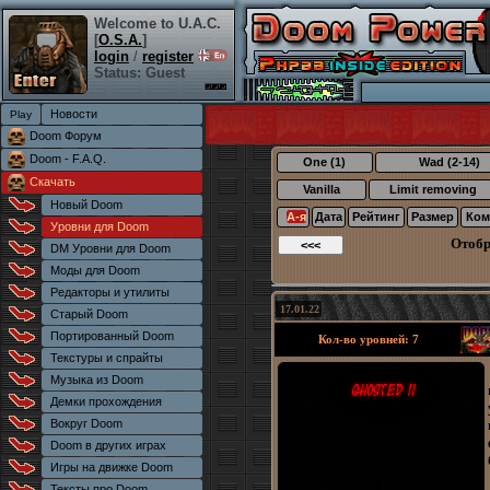
Welcome to U.A.C.
[
O.S.A.
]
login
/
register
Status: Guest
Новости
Doom Форум
Doom - F.A.Q.
One (1)
Wad (2-14)
Скачать
Vanilla
Limit removing
Новый Doom
А-я
Дата
Рейтинг
Размер
Ком
Уровни для Doom
Отоб
DM Уровни для Doom
Моды для Doom
Редакторы и утилиты
17.01.22
Старый Doom
Портированный Doom
Кол-во уровней: 7
Текстуры и спрайты
Музыка из Doom
Демки прохождения
Вокруг Doom
Doom в других играх
Игры на движке Doom
Тексты про Doom